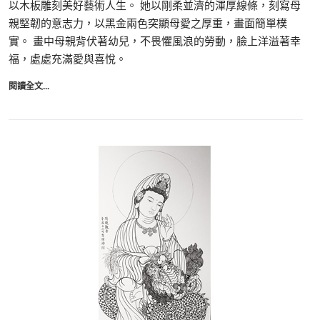
以木板雕刻美好藝術人生。 她以剛柔並濟的渾厚線條，刻寫母
親堅韌的意志力，以黑金兩色突顯母愛之厚重，畫面簡單樸
實。 畫中母親背伏著幼兒，不畏懼風浪的勞動，臉上洋溢著幸
福，處處充滿愛與喜悅。
閱讀全文...