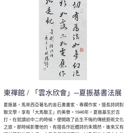
東禪館 / 「雲水欣會」─夏振基書法展
夏振基，馬來西亞著名的金石書畫家、專欄作家，擅長詩詞對
聯文學，享有「大馬聯王」的美譽。1946年，夏振基生於吉
打，在就讀初中二的時候，便開啟了此生不悔的傳統藝術文化
之旅。那時候影響他的，有擅長作近體詩的朱矯然，後來又有