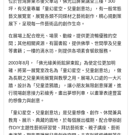
位於台灣屏東市後火車站，佛光山屏東講堂三樓，300
坪，有兒童專屬「童幻星空‧兒童創意坊」，有一般常態
藝文展覽室，展覽各類不同媒材之藝術創作，精心規劃策
展下，呈現每一件藝術品的創作生命。
在展場上配合燈光、場景、動線，提供更流暢優雅的空
間；其他相關資源，有圖書館，提供佛學、世間學及兒童
等書籍；一樓的滴水坊，則提供各項素食餐飲服務。
2003年8月，「佛光緣美術館屏東館」為使定位更加明
確，將第一展覽室改名為「童幻星空‧兒童創意坊」，做
為長期之兒童美術展覽與教學之用。展場入口處的一大片
牆，設計為「兒童塗鴉牆」，讓小朋友無限創意揮灑，進
行現場創意接力彩繪秀，畫出夢想列車，以畫筆表達豐富
的想像力與創意。
「童幻星空‧兒童創意坊」是兒童想像、創作、休閒兼具
教育、展示、典藏的園地，於每個展出檔期，配合舉辦創
作DIY主題性藝術研習營、拜訪藝術家、親子講座、藝術
表演等，期能更擴展兒童創作空間。未來則將繼續朝著生