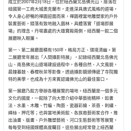
成立於2007年2月18日，位於紐西蘭北島佛光山，座落在
紐國第一工商大城奧克蘭市，走進深具唐式風格的道場，
令人身心舒暢的禪園迎面而來，禪園裡當地雕塑家的戶外
裝置藝術，錯落有致地融入園林，具體落實「道場即展
場」的理念。丹墀盡處的大雄寶殿兩側，紐西蘭一館二個
展廳映入眼簾。
第一、第二展廳面積有150坪，格局方正、環境清幽。第
二展廳常年展出「人間攝影特展」，記錄紐西蘭北島佛光
山、南島佛光山道場建設過程中，各種自然、人文風貌，
晨鐘暮鼓、春櫻秋茶等影像，透過攝影鏡頭傳遞了寺院獨
特的美學，也成為十方來賓認識佛光山的最佳窗口。
第一展廳乃館方舉辦各種展覽的場地。紐西蘭是一個多元
文化的國度，一館除了向大眾介紹中華藝術精粹，如書
法、水墨、木雕、竹編、陶藝、瓷器彩繪、茶壺、刺繡、
緙絲、押花等；也與當地美術館、各族裔藝術家合作，推
出油畫、版畫、戶外雕塑藝術、河口生態藝術等等展覽，
每每受到紐國媒體高度矚目，這些展出經常登上紐西蘭