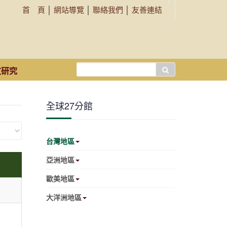
首 頁
│
網站導覽
│
聯絡我們
│
友善連結
搜
文研究
尋...
全球27分館
台灣地區
亞洲地區
歐美地區
大洋洲地區