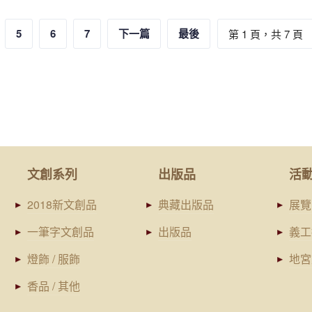
5
6
7
下一篇
最後
第 1 頁，共 7 頁
文創系列
出版品
活
2018新文創品
典藏出版品
展覽
一筆字文創品
出版品
義工
燈飾 / 服飾
地宮
香品 / 其他