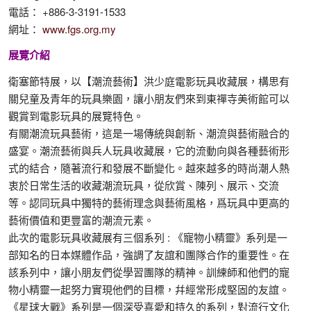
電話： +886-3-3191-1533
網址：
www.fgs.org.my
展覽介紹
衛塞節特展，以【潮流藝術】洪少庭電影玩具收藏展，構思有
關兒童及青年的玩具樂園，讓小朋友們來到東禪寺美術館可以
觀賞到電影玩具的展覽特色。
有關潮流玩具藝術，這是一場傳統與創新、潮流與藝術融合的
盛宴。潮流藝術與兵人玩具收藏展，它的流動向與各種藝術形
式的結合，隨著流行和發展不斷變化。越來越多的時尚潮人熱
衷於日常生活的收藏潮流玩具，從欣賞、陳列、展示、交流
等。認同玩具中獨特的藝術理念與藝術風格，爲玩具中更高的
藝術價值和更豐富的潮流元素。
此次的電影玩具收藏展有三個系列 : 《寵物小精靈》系列是一
部知名的日本媒體作品，強調了友誼和團隊合作的重要性。在
該系列中，讓小朋友們從學習團隊的精神。訓練師和他們的寵
物小精靈一起努力實現他們的目標，幷經常形成堅固的友誼。
《星球大戰》系列是一個深受喜愛和持久的系列，對流行文化