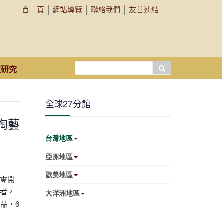
首 頁
│
網站導覽
│
聯絡我們
│
友善連結
搜
文研究
尋...
全球27分館
陶藝
台灣地區
亞洲地區
歐美地區
零開
者，
大洋洲地區
品，6