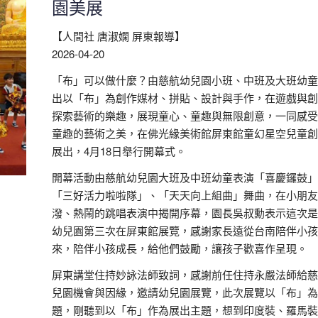
園美展
【人間社 唐淑嫻 屏東報導】
2026-04-20
「布」可以做什麼？由慈航幼兒園小班、中班及大班幼童
出以「布」為創作媒材、拼貼、設計與手作，在遊戲與創
探索藝術的樂趣，展現童心、童趣與無限創意，一同感受
童趣的藝術之美，在佛光緣美術館屏東館童幻星空兒童創
展出，4月18日舉行開幕式。
開幕活動由慈航幼兒園大班及中班幼童表演「喜慶鑼鼓」
「三好活力啦啦隊」、「天天向上組曲」舞曲，在小朋友
潑、熱鬧的跳唱表演中揭開序幕，園長吳叔勳表示這次是
幼兒園第三次在屏東館展覽，感謝家長遠從台南陪伴小孩
來，陪伴小孩成長，給他們鼓勵，讓孩子歡喜作呈現。
屏東講堂住持妙詠法師致詞，感謝前任住持永嚴法師給慈
兒園機會與因緣，邀請幼兒園展覽，此次展覽以「布」為
題，剛聽到以「布」作為展出主題，想到印度裝、羅馬裝