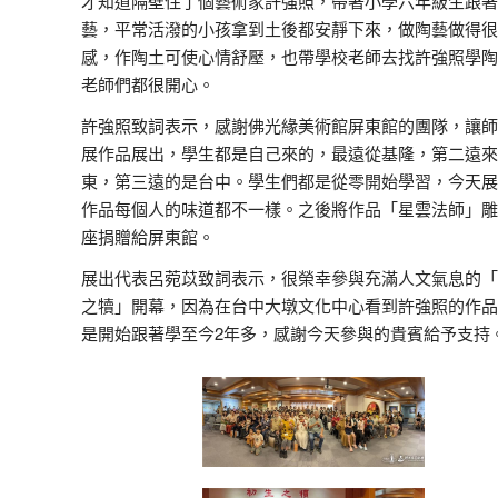
才知道隔壁住了個藝術家許強照，帶著小學六年級生跟著
藝，平常活潑的小孩拿到土後都安靜下來，做陶藝做得很
感，作陶土可使心情舒壓，也帶學校老師去找許強照學陶
老師們都很開心。
許強照致詞表示，感謝佛光緣美術館屏東館的團隊，讓師
展作品展出，學生都是自己來的，最遠從基隆，第二遠來
東，第三遠的是台中。學生們都是從零開始學習，今天展
作品每個人的味道都不一樣。之後將作品「星雲法師」雕
座捐贈給屏東館。
展出代表呂菀苡致詞表示，很榮幸參與充滿人文氣息的「
之犢」開幕，因為在台中大墩文化中心看到許強照的作品
是開始跟著學至今2年多，感謝今天參與的貴賓給予支持