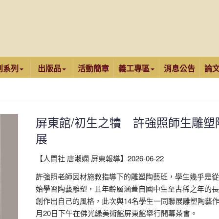
創系列
出版品
活動簡章
義工專區
消息公告
論
屏東館/初生之犢 許強照師生雕塑
展
【人間社 唐淑嫻 屏東報導】2026-06-22
許強照老師因材施教指導下的雕塑陶藝班，學生幾乎是從
始學習陶藝雕塑，且年齡層涵蓋自國中生至古稀之年的長
創作出自己的風格，此次與14名學生一同聯展雕塑陶藝作
月20日下午在佛光緣美術館屏東館舉行開幕茶會。