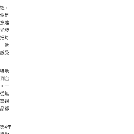
懼，
像是
意雕
光發
把每
「當
感受
特地
期到台
。一
從無
靈視
品都
第4年