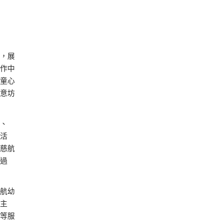
，展
作中
童心
意坊
、
活
慈航
過
航幼
主
等服