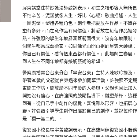
屏東講堂住持妙詠法師致詞表示，初生之犢形容人無所畏
不怕辛苦，泥塑就像人生，好比〈心經〉歌曲描述，人生
一團泥塑，塑造各種角色，創作者把愛放在作品，不單在
塑有多好，而在意作品有何價值，將愛放在每個作品裡發
熱。許強照的學生年齡層涵蓋範圍很大，沒有年齡限制，
個學生都當成藝術家，如同佛光山開山祖師星雲大師說：
你自己有價值，看每個東西都有價值。」此場師生聯展，
到人生在不同年齡都有接觸藝術的希望。
警察廣播電台台東分台「早安台東」主持人陳敏玲提及，
帶著90歲的父親從台東過來參加開幕活動，許強照不定
東開工作坊，開放給不同年齡的人參與，父親也因此加入
開始沒有信心，在許強照的鼓勵指導下，雕塑茶杯，這種
到有、從自己手中創作的感覺，喜悅難以形容，也拓展心
野。許強照引導學生創作出屬於自己的創作，並說每件作
是「獨一無二的」。
復安國小校長楊宇菁致詞表示，在高雄阿蓮復安國小服務