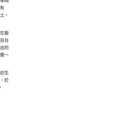
學陶
有
土，
生聯
自台
出的
像一
初生
，於
。