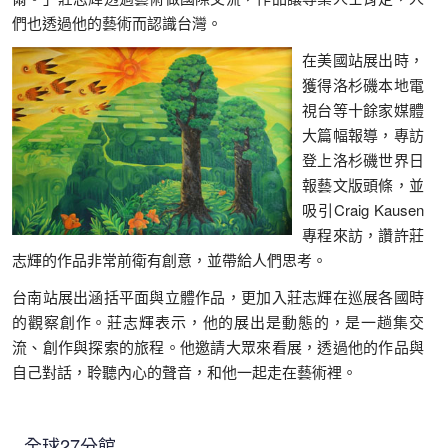
們也透過他的藝術而認識台灣。
在美國站展出時，
獲得洛杉磯本地電
視台等十餘家媒體
大篇幅報導，專訪
登上洛杉磯世界日
報藝文版頭條，並
吸引Craig Kausen
專程來訪，讚許莊
志輝的作品非常前衛有創意，並帶給人們思考。
台南站展出涵括平面與立體作品，更加入莊志輝在巡展各國時
的觀察創作。莊志輝表示，他的展出是動態的，是一趟集交
流、創作與探索的旅程。他邀請大眾來看展，透過他的作品與
自己對話，聆聽內心的聲音，和他一起走在藝術裡。
全球27分館