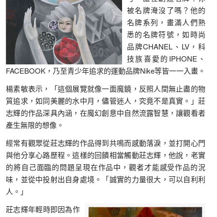
被名牌淹沒了嗎？他的
名牌系列，畫滿人們熟
悉的名牌符號，如時尚
品牌CHANEL、LV，科
技族喜愛的IPHONE、
FACEBOOK，乃至青少年追求的運動品牌Nike等皆一一入畫。
楊素敏表示，「這個展覽就像一面魔鏡，反照人間無止盡的物
質追求，如同美麗的水中月，儘管迷人，究竟不是真實。」莊
志輝的作品深具內涵，在魔幻創意中自然流露智慧，讓觀看者
產生無限的想像。
經常有觀眾從莊志輝的作品得到共鳴而感動落淚，並打開心門
與他分享心路歷程。這樣的回饋相當觸動莊志輝，他說，老實
的將自己面臨的問題呈現在作品中，觀者才能感受作品的況
味，並從中投射出自身處境。「誠實的力量很大，可以自利利
人。」
莊志輝年輕時即因為作