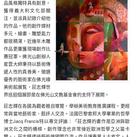
品風格獨特具有創意，
獲得義大利文化部關
注，並派員記錄介紹他
的作品。他的創作媒材
多元，繪畫、雕塑能力
都很精湛，近幾年木雕
作品更屢獲現場創作比
賽冠軍。佛光山創辦人
星雲大師秉持以藝術傳
遞人性的真善美，徵選
優秀的藝術家在佛光緣
美術館展覧，莊志輝世
界巡迴個展即是在佛光山文教基金會的支持下展開。
莊志輝在各國為觀者親自導覽，舉辦美術教育推廣課程，更經
常與當地藝術家、藝評人交流。法國巴黎索邦大學畢業的哲學
博士Jacq Francis特以專文評論：「莊志輝的畫作是亞洲與歐
洲文化之間的橋樑，創作理念也非常接近歐洲哲學之父笛卡
爾。」莊志輝透過藝術做國際交流，作品讓專業人士肯定，人