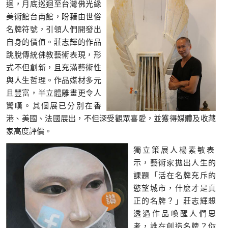
迴，月底巡迴至台灣佛光緣
美術館台南館，盼藉由世俗
名牌符號，引領人們開發出
自身的價值。莊志輝的作品
跳脫傳統佛教藝術表現，形
式不但創新，且充滿藝術性
與人生哲理。作品媒材多元
且豐富，半立體雕畫更令人
驚嘆。其個展已分別在香
港、美國、法國展出，不但深受觀眾喜愛，並獲得媒體及收藏
家高度評價。
獨立策展人楊素敏表
示，藝術家拋出人生的
課題「活在名牌充斥的
慾望城市，什麼才是真
正的名牌？」莊志輝想
透過作品喚醒人們思
考，誰在創造名牌？你