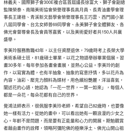
林義夫、國際獅子會300E複合區首屆議長徐富大、獅子會副總
監陳榮泰、南陽美術協會榮譽理事長高月員、長青油畫學會理
事長王建祿、青溪新文藝學會榮譽理事長王巧雲、西門國小第
八屆同學會、台北女師普69同學會、永美獅子會全體獅友、各
佛光會督導會長及會員等嘉賓，以及美術愛好者共150人共襄
盛舉。
李美玲服務教職43年，以主任資歷退休，79歲時考上長榮大學
美術系碩士班，81歲碩士畢業，以花之物語舉辦畢業個展。習
畫30多年，每年參加各畫會畫展，並熱心公益。李美玲的創
作，以寫實為體，也有半抽象、抽象的寫意抒情，多以花卉為
內容，油彩、壓克力顏料為媒材，用色繽紛艷麗，洋溢喜氣，
闡述花的心語，她認為「一花一世界，一葉一如來」，每個人
都是一朵花，每朵花都有自己的世界。
覺鴻法師表示，很佩服李美玲老師，希望自己82歲時，也要像
她一樣有活力。從她的畫中，可以看出她有一顆浪漫的少女之
心。年齡不是問題，而是要有正能量和心力的開展。期勉觀賞
者藉由畫作的詮釋，領略阿彌陀佛的極樂淨土、佛光山開山祖