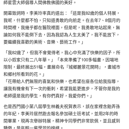
師星雲大師倡導人間佛教佛國的美好。
開幕致詞時，李美玲率真的道出：「這是我82歲的個人特展，
我呢，什麼都不怕，只知道勇敢的向前走。在去年7、8個月的
時間裡，我幾乎都在醫院裡面，但是呢，我勇敢地站起來，無
論如何我不能倒下去，因為我認為人生太美了，我不能放下，
要繼續我喜歡的美術、音樂、藝術工作。」
「我82歲了，但我不會覺得老，我心中充滿了快樂的因子，所
以小奴家只有二八年華。」「本來準備了100多幅畫，因場地
限制，最終展出51幅，畫展命名『城鄉麗景花開時』，畫城市
和鄉村所看到的花。」
「花帶給人們無限的喜氣和快樂，也希望在座各位給我指導，
讓我有機會有下一次的衝刺，希望我能更進步，不管你是我的
老師還是我的學生，有你們真好，我愛你們。」
也是西門國小第八屆學生林義夫祝賀表示，該在家裡含飴弄孫
的年紀，李美玲居然跑去報名參加碩士班考試，並用2年的時
間畢業，現再次舉辦特展，精神令同學們非常欽佩，並且感到
驕傲，是年輕一輩學習的榜樣。