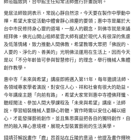
師蒞臨致詞，台中館主任知常法師進行計畫說明。
覺居法師致詞表示，常說心靜自然涼，今天要在製作中學動中
禪，希望大家從活動中體會靜心滌塵的要領；惠中寺是屬於大
台中市民修持身心靈的道場，一般人的觀念，到佛寺就是來誦
經拜佛，佛光山開山祖師星雲大師有感於現代人有很深的焦慮
及低落情緒，致力推動人間佛教，希望教導大眾把「佛說的、
人要的、淨化的、善美的」光明佛法運用在生活上，因而今天
是以「不分年齡皆可參與智慧修行」的理念，舉行機械人集體
創作教學。
惠中寺「未來與希望」講座即將邁入第11年，每年邀請法師、
各領域專家學者演說，對安住人心、祥和社會有很大的助益。
今年講座主題「向前有路」，希望大家常到惠中寺禮佛拜懺、
聽經聞法、參加人間大學課程及「未來與希望」講座。法師
說，學習組裝機械人要靜心聆聽，實作時需以安住心輔以細
心，才能發揮藝術創作，並且集思廣益把各自的獨特創作，自
然的融入禪心意境裡，展現大型裝置藝術的生活美學。
錢靖芬解說畫作「鹿」昂首站在丘陵的意涵，他提及畫作輝映