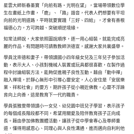
星雲大師新春墨寶「向前有路‧光明在望」，當場帶領數位學
生在畫紙上作畫，「鹿」、「路」諧音，代表人們想要有平坦
向前的光明道路，平時就要實踐「三好、四給」，才會有善根
福德心力，方可跨越、突破順逆境緣。
知常法師說，大家依照圖說順序，逐一用心組裝，就能完成亮
麗的作品，有問題時可請教教師洪德宣，感謝大家共襄盛舉。
學員沈崇德和妻子，帶領讀國小四年級女兒及三年兒子參加活
動，表示大人、小孩對機械人裝置或玩具都很喜歡，在製作過
程中討論組裝方法，能夠促進親子良性互動。藉由「動中禪」
融入禪境，於靜心無形中引導心靈安定，人心安住是「安居樂
業、祥和社會」的要方，期許孩子從小親近佛教，心靈不浮躁
肯向上向善，這是教育下一代的職責。
學員張雅雯帶領讀小一女兒、幼兒園中班兒子學習，表示孩子
的每個成長階段都不同，希望用關愛及陪伴教育孩子正向成
長。藉由參加佛教團體活動，讓孩子從中學會專心及尊師重
道，懂得用感恩心、同理心與人良性溝通，進而邁向自利利他