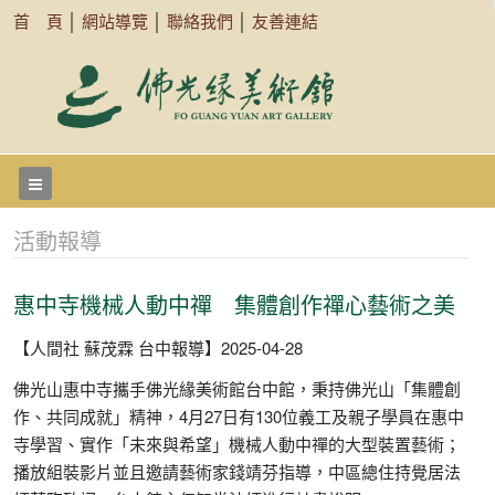
首 頁
│
網站導覽
│
聯絡我們
│
友善連結
活動報導
惠中寺機械人動中禪 集體創作禪心藝術之美
【人間社 蘇茂霖 台中報導】2025-04-28
佛光山惠中寺攜手佛光緣美術館台中館，秉持佛光山「集體創
作、共同成就」精神，4月27日有130位義工及親子學員在惠中
寺學習、實作「未來與希望」機械人動中禪的大型裝置藝術；
播放組裝影片並且邀請藝術家錢靖芬指導，中區總住持覺居法