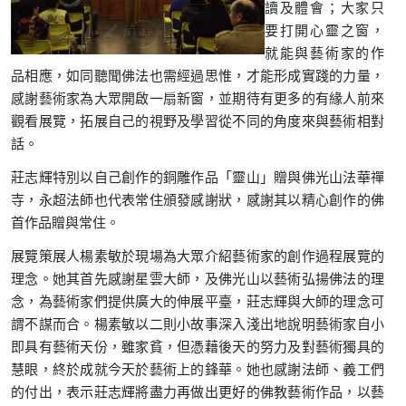
讀及體會；大家只
要打開心靈之窗，
就能與藝術家的作
品相應，如同聽聞佛法也需經過思惟，才能形成實踐的力量，
感謝藝術家為大眾開啟一扇新窗，並期待有更多的有緣人前來
觀看展覽，拓展自己的視野及學習從不同的角度來與藝術相對
話。
莊志輝特別以自己創作的銅雕作品「靈山」贈與佛光山法華禪
寺，永超法師也代表常住頒發感謝狀，感謝其以精心創作的佛
首作品贈與常住。
展覽策展人楊素敏於現場為大眾介紹藝術家的創作過程展覽的
理念。她其首先感謝星雲大師，及佛光山以藝術弘揚佛法的理
念，為藝術家們提供廣大的伸展平臺，莊志輝與大師的理念可
謂不謀而合。楊素敏以二則小故事深入淺出地說明藝術家自小
即具有藝術天份，雖家貧，但憑藉後天的努力及對藝術獨具的
慧眼，終於成就今天於藝術上的鋒華。她也感謝法師、義工們
的付出，表示莊志輝將盡力再做出更好的佛教藝術作品，以藝