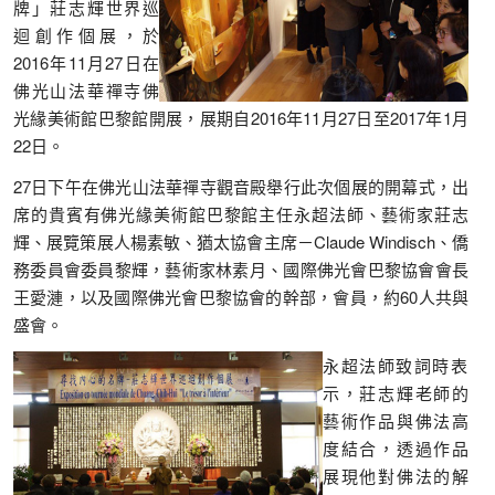
牌」莊志輝世界巡
迴創作個展，於
2016年11月27日在
佛光山法華禪寺佛
光緣美術館巴黎館開展，展期自2016年11月27日至2017年1月
22日。
27日下午在佛光山法華禪寺觀音殿舉行此次個展的開幕式，出
席的貴賓有佛光緣美術館巴黎館主任永超法師、藝術家莊志
輝、展覽策展人楊素敏、猶太協會主席－Claude Windisch、僑
務委員會委員黎輝，藝術家林素月、國際佛光會巴黎協會會長
王愛漣，以及國際佛光會巴黎協會的幹部，會員，約60人共與
盛會。
永超法師致詞時表
示，莊志輝老師的
藝術作品與佛法高
度結合，透過作品
展現他對佛法的解