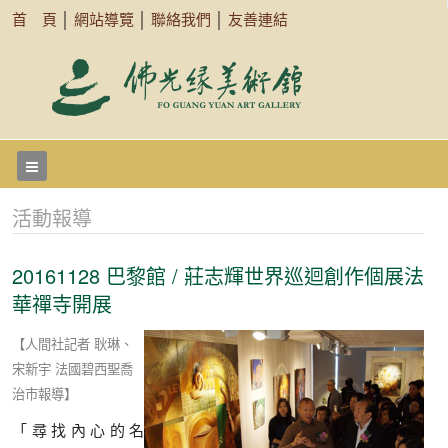
首 頁
│
網站導覽
│
聯絡我們
│
友善連結
活動報導
20161128 巴黎館 / 莊志輝世界巡迴創作個展法
華禪寺開展
【人間社記者 耿琳、
宋新宇 法國碧西聖喬
治市報導】
「尋找內心的名