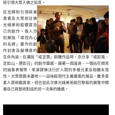
術引領大眾入佛之知見。
莊志輝則引領與會
貴賓及大眾前往佛
光緣美術館觀賞自
己的創作。兩人分
別解說「尋找內心
的名牌」畫作的創
作初衷及擬傳達的
生命內涵。在講說「戒定慧」銅雕作品時，亦分享「戒如風、
定如山、慧如日」的創作靈感，藉著一個漩渦、一個拈花微笑
的抽象表徵等，來演譯佛法行於人間的多樣元素及相續永恆
性。大眾意猶未盡地一一品味超現代主義畫風的展品，雖多是
素人藝術鑑賞家，但也從此次佛光緣美術館巴黎館的展覽中開
展自己與藝術對話的另一次美的機遇。