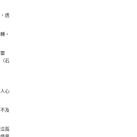
想，透
水轉，
謝靈
。〈石
多人心
，不及
恐泣孤
的情景