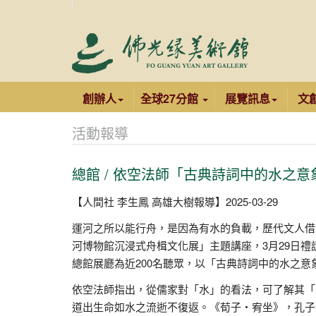
創辦人
全球27分館
展覽訊息
文
活動報導
總館 / 依空法師「古典詩詞中的水之
【人間社 李生鳳 高雄大樹報導】2025-03-29
運河之所以能行舟，是因為有水的負載，歷代文人借
河博物館沉浸式舟楫文化展」主題講座，3月29日
總館展廳為近200名聽眾，以「古典詩詞中的水之
依空法師指出，從儒家對「水」的看法，可了解其「
道出生命如水之流逝不復返。《荀子‧宥坐》，孔子