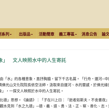
創系列
出版品
活動簡章
義工專區
消息公告
論
意象」 文人映照水中的人生寄託
由「水」的各種意象，直抒胸臆，留下千古名篇。「行舟‧運河─中
禮請佛光山文化院院長依空法師，汲取來自運河、水的靈感，於佛光緣
意象」，一探文人映照於水中的人生寄託。
比德」思想。《論語》：「子在川上曰：『逝者如斯夫，不舍晝夜
觀水見到「水之九德」─德、義、道、勇、法、正、察、善化、志。