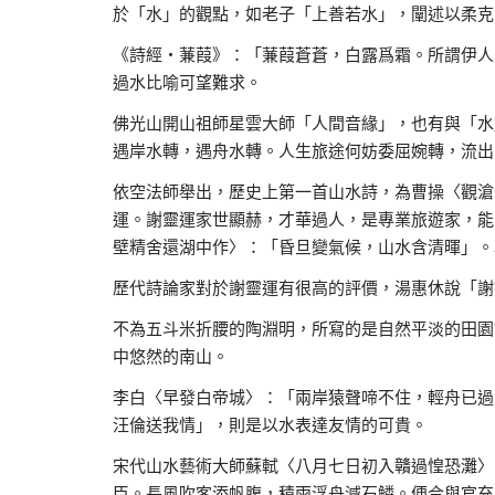
於「水」的觀點，如老子「上善若水」，闡述以柔克
《詩經‧蒹葭》：「蒹葭蒼蒼，白露爲霜。所謂伊人
過水比喻可望難求。
佛光山開山祖師星雲大師「人間音緣」，也有與「水
遇岸水轉，遇舟水轉。人生旅途何妨委屈婉轉，流出
依空法師舉出，歷史上第一首山水詩，為曹操〈觀滄
運。謝靈運家世顯赫，才華過人，是專業旅遊家，能
壁精舍還湖中作〉：「昏旦變氣候，山水含清暉」。
歷代詩論家對於謝靈運有很高的評價，湯惠休說「謝
不為五斗米折腰的陶淵明，所寫的是自然平淡的田園
中悠然的南山。
李白〈早發白帝城〉：「兩岸猿聲啼不住，輕舟已過
汪倫送我情」，則是以水表達友情的可貴。
宋代山水藝術大師蘇軾〈八月七日初入贛過惶恐灘〉
臣。長風吹客添帆腹，積雨浮舟減石鱗。便合與官充