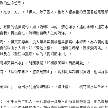
剛的生命哲學。
，在水一方」。「伊人」除了愛人，也有人認為指的是國君或是理
」有關的優美詞句。如〈流轉〉中的「清心如水，遇山水轉，遇石
自我，轉出自性，流轉出自我人生的海洋」。
海〉。但真正專業、投入筆墨與篇幅極盡描寫山水詩者，為六朝的
自然以山水入詩。如〈登池上樓〉：「池塘生春草，園柳變鳴禽」
以及在〈登江中孤嶼〉中的「孤嶼媚中川」。
詩如芙蓉出水」，鮑照讚揚「如初發芙蓉，自然可愛」。
詩，「採菊東籬下，悠然見南山」，陶淵明超越貧富貴賤，也是許
萬重山」，寫出水的通暢與暢快。〈贈汪倫〉：「桃花談水深千尺
：「七千里外二毛人，十八灘頭一葉身。山憶喜歡勞夢遠，地名惶
水手，此生何止略知津？」描寫的是蘇軾在紹聖元年被貶惠州途中