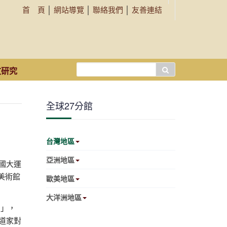
首 頁
│
網站導覽
│
聯絡我們
│
友善連結
搜
文研究
尋...
全球27分館
台灣地區
亞洲地區
國大運
美術館
歐美地區
大洋洲地區
』」，
道家對