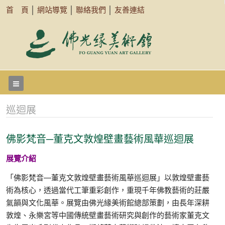
首 頁
│
網站導覽
│
聯絡我們
│
友善連結
巡迴展
佛影梵音─董克文敦煌壁畫藝術風華巡迴展
展覽介紹
「佛影梵音—董克文敦煌壁畫藝術風華巡迴展」以敦煌壁畫藝
術為核心，透過當代工筆重彩創作，重現千年佛教藝術的莊嚴
氣韻與文化風華。展覽由佛光緣美術館總部策劃，由長年深耕
敦煌、永樂宮等中國傳統壁畫藝術研究與創作的藝術家董克文