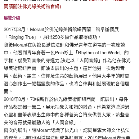
間請關注佛光緣美術館官網)
展覽介紹
2017年8月，Morant於佛光緣美術館紐西蘭二館舉辦個展
「Ringing True」，展出250多幅作品取得成功。
隨後Morant在與館長滿信法師和佛光青年在道場的一次座談
中，他看到青年身著一色Polo衫上「Rhythm of the World」的
字樣，感受到音樂的穿透力,決定以「人間音緣」作為他在佛光
緣美術館紐西蘭一館油畫展出的主題，這是他另一次跨越音
樂、藝術、語言、信仰及生命的藝術展出。他用大半年的時間
潛心創作出一幅幅靈動的作品，也將音律與和諧展現於各個層
面。
2018年8月，70幅新作於佛光緣美術館紐西蘭一館展出，每件
作品都是獨一無二，展示抽象與和諧的融合。他希望這些透過
心靈和畫筆表現出生命中的各種善美音符來供養大眾，這些善
美的音符就是最動人的「人間音緣」。
兩次的展出，讓Morant認識了佛光山，認同星雲大師文化弘法
的理念，同時也跟道場法師成為好朋友，2019年Morant表示要