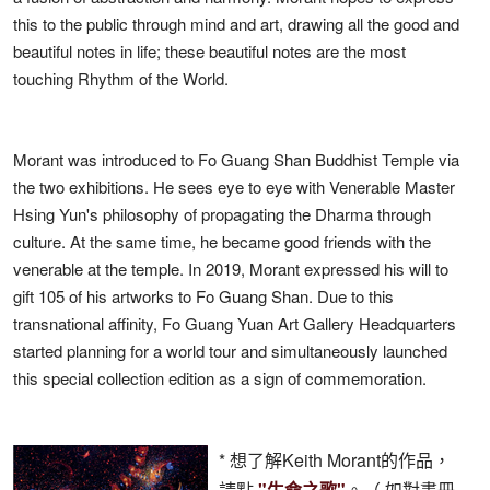
this to the public through mind and art, drawing all the good and
beautiful notes in life; these beautiful notes are the most
touching Rhythm of the World.
Morant was introduced to Fo Guang Shan Buddhist Temple via
the two exhibitions. He sees eye to eye with Venerable Master
Hsing Yun's philosophy of propagating the Dharma through
culture. At the same time, he became good friends with the
venerable at the temple. In 2019, Morant expressed his will to
gift 105 of his artworks to Fo Guang Shan. Due to this
transnational affinity, Fo Guang Yuan Art Gallery Headquarters
started planning for a world tour and simultaneously launched
this special collection edition as a sign of commemoration.
* 想了解Keith Morant的作品，
請點
"生命之歌"
。（ 如對畫冊