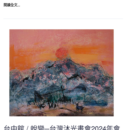
閱讀全文...
台中館 / 蛻變─台灣沐光畫會2024年會