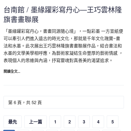
台南館 / 墨緣躍彩寫丹心—王巧雲林隆
旗書畫聯展
「墨緣躍彩寫丹心，書畫同源隨心境」，一點彩墨 一方宣紙便
可以牽引人們進入遠古的時光文化，那就是千年文化瑰寶~書
法和水墨。此次展出王巧雲林隆旗書畫聯展作品，結合書法和
水墨的文學美學相呼應，為藝術家凝結生命豐厚的藝術情感 ，
表現個人的思維與內涵，抒寫靈魂對真善美的渴望追求。
閱讀全文...
第 6 頁，共 52 頁
最先
上一篇
1
2
3
4
5