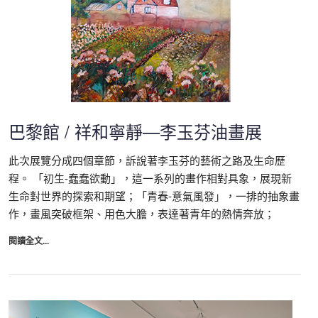
巴黎館 / 祥和寧靜—李玉芬油畫展
此次展覽分成四個章節，訴說著李玉芬的藝術之路及生命歷
程。 「初生-蠢蠢欲動」，這一系列的畫作相對具象，展現新
生命對世界的探索和期望；「青春-意氣風發」，一排的抽象畫
作，畫風突破框架、用色大膽，表達著青年的熱情奔放；
閱讀全文...