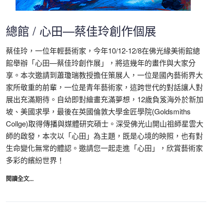
總館 / 心田—蔡佳玲創作個展
蔡佳玲，一位年輕藝術家，今年10/12-12/8在佛光緣美術館總
館舉辦「心田—蔡佳玲創作展」，將這幾年的畫作與大家分
享。本次邀請到蕭瓊瑞教授擔任策展人，一位是國內藝術界大
家所敬重的前輩，一位是青年藝術家，這跨世代的對話讓人對
展出充滿期待。自幼即對繪畫充滿夢想，12歲負笈海外於新加
坡、美國求學，最後在英國倫敦大學金匠學院(Goldsmiths
Collge)取得傳播與媒體研究碩士。深受佛光山開山祖師星雲大
師的啟發，本次以「心田」為主題，既是心境的映照，也有對
生命變化無常的體認。邀請您一起走進「心田」，欣賞藝術家
多彩的繽紛世界！
閱讀全文...