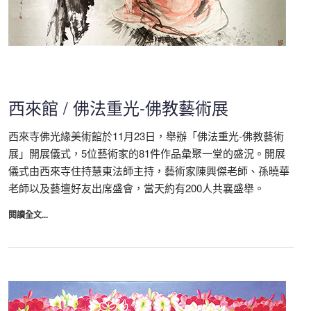
西來館 / 佛法重光-佛教藝術展
西來寺佛光緣美術館於11月23日，舉辦「佛法重光-佛教藝術
展」開展儀式，5位藝術家的81件作品𢑥聚一堂的盛況。開展
儀式由西來寺住持慧東法師主持，藝術家陳興傑老師、孫曉華
老師以及藝壇好友出席盛會，當天約有200人共襄盛舉。
閱讀全文...