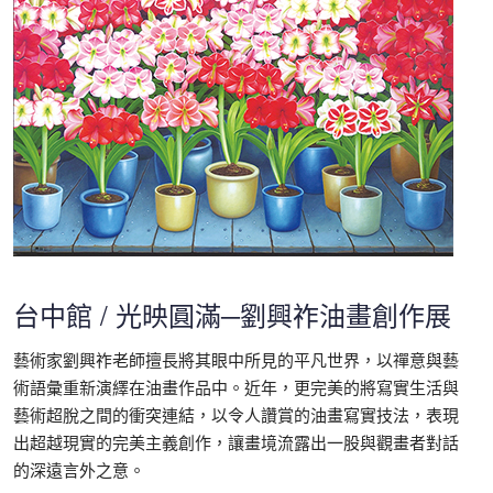
台中館 / 光映圓滿─劉興祚油畫創作展
藝術家劉興祚老師擅長將其眼中所見的平凡世界，以禪意與藝
術語彙重新演繹在油畫作品中。近年，更完美的將寫實生活與
藝術超脫之間的衝突連結，以令人讚賞的油畫寫實技法，表現
出超越現實的完美主義創作，讓畫境流露出一股與觀畫者對話
的深遠言外之意。