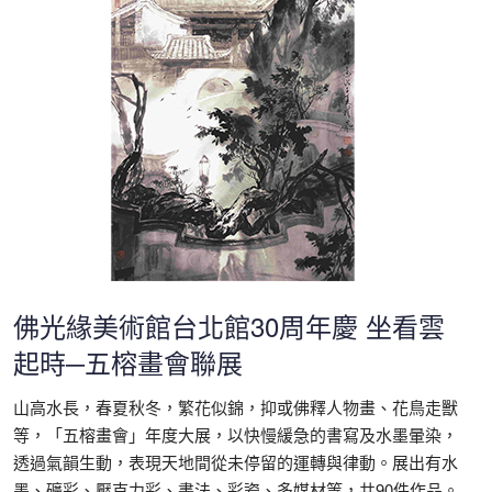
佛光緣美術館台北館30周年慶 坐看雲
起時─五榕畫會聯展
山高水長，春夏秋冬，繁花似錦，抑或佛釋人物畫、花鳥走獸
等，「五榕畫會」年度大展，以快慢緩急的書寫及水墨暈染，
透過氣韻生動，表現天地間從未停留的運轉與律動。展出有水
墨、礦彩、壓克力彩、書法、彩瓷、多媒材等，共90件作品。