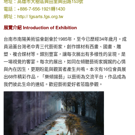
地址：高雄市大樹區興田里興田路153號
電話：+886-7-656-1921轉1430
網址：http:// fgsarts.fgs.org.tw
展覽介紹 Introduction of Exhibition
台南市南陽美術協會創會於1985年，至今已歷經34年歲月。成
員涵蓋台灣老中青三代藝術家，創作媒材有西畫、國畫、雕
塑、複合媒材等。類別豐富，讓每次展出有多樣性的呈現，是
一場視覺的饗宴。每次的展出，如同在傾聽藝術家娓娓的心情
與內在因生，更期盼能與觀賞者產生共鳴。本次有16位會員展
出68件精彩作品，「樂傾揚藝」以藝術為交流平台，作品成為
我們彼此生命的連結。歡迎藝術愛好者蒞臨參觀。