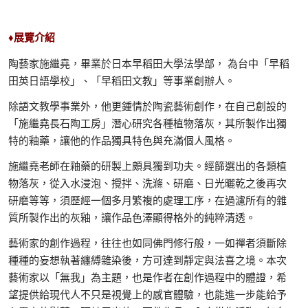
♦展覽介紹
陶藝家施繼堯，畢業於日本早稻田大學法學部， 為台中「早稻
田英日語學校」、「早稻田文教」等事業創辦人。
除語文教學事業外，他更鍾情於陶瓷藝術創作，在自己創設的
「施繼堯長石陶工房」潛心研究各種植物落灰，其所製作出獨
特的釉藥，讓他的作品獨具特色與充滿個人風格。
施繼堯老師在釉藥的研製上頗具獨到功夫。經篩選出的各類植
物落灰，從入水浸泡、攪拌、洗滌、研磨、日光曬乾之後再次
研磨等等，須歷經一個多月繁複的處理工序，在過濾所有的雜
質所製作出的灰釉，讓作品色澤顯得格外的純粹清透。
藝術家的創作過程，往往也如同佛門修行般，一如禪者須斷除
種種的妄想執著纏縛雜染後，方可達到靜定與法喜之境。本次
藝術家以「無我」為主題，也是作者在創作過程中的體證，希
望提供給現代人不只是視覺上的感官體驗，也能進一步能給予