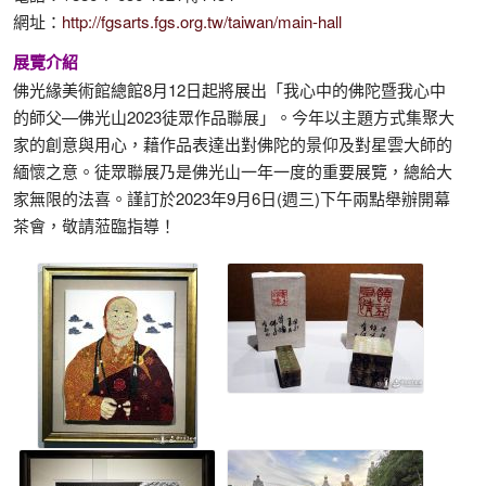
網址：
http://fgsarts.fgs.org.tw/taiwan/main-hall
展覽介紹
佛光緣美術館總館8月12日起將展出「我心中的佛陀暨我心中
的師父—佛光山2023徒眾作品聯展」。今年以主題方式集聚大
家的創意與用心，藉作品表達出對佛陀的景仰及對星雲大師的
緬懷之意。徒眾聯展乃是佛光山一年一度的重要展覽，總給大
家無限的法喜。謹訂於2023年9月6日(週三)下午兩點舉辦開幕
茶會，敬請蒞臨指導！