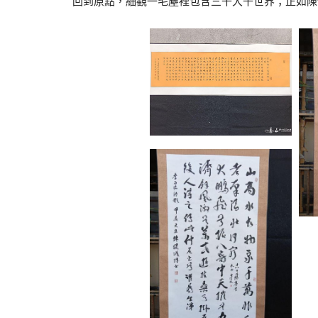
回到原點，細觀一毛塵裡包含三千大千世界；正如陳