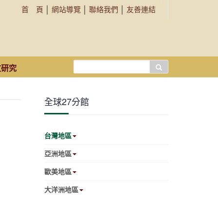
首 頁
│
網站導覽
│
聯絡我們
│
友善連結
搜
文研究
尋...
全球27分館
台灣地區
亞洲地區
歐美地區
大洋洲地區