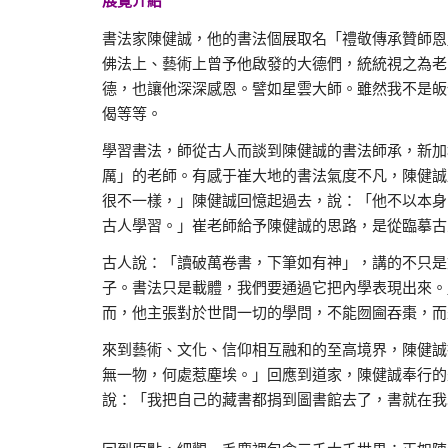
展覽介紹
書法家陳健誠，他的書法個展取名「禮敬傳承贊師恩
佛法上、藝術上曾予他啟發的大德們，統統視之為老
德，也讓他深深感恩。譬如星雲大師。雖然我不是皈
偈等等。
學習書法，師從古人而談到陳健誠的書法師承，新加
厲」的老師。有感于崔大地的書法氣度不凡，陳健誠
很不一樣，」陳健誠回憶起過去，說：「他不以本身
古人學習。」崔老師給予陳健誠的思路，是從臨摹古
古人說：「讀破萬卷書，下筆如有神」，講的不只是
子。書法只是載體，我們要通過它把內學表現出來。
而，他主張對於世間一切的學問，不能囫圇吞棗，而
來到藝術、文化、信仰相互融和的至高境界，陳健誠
無一物，何處惹塵埃。」回應到道家，陳健誠奉行的
說：「我把自己的藏書都捐到圖書館去了，書就在我