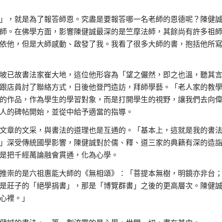
」，就是為了報答師恩。究盡是要報答哪一名老師的恩德呢？陳健
師。在佛學方面，影響陳健誠最深的是竺摩法師，其餘尚有許多祖
依他，但是大師感動、啟發了我。我看了很多大師的書，抱括他所
坡已故書法家崔大地，這位他形容為「望之儼然，即之也溫，聽其
跟店員討了聯絡方式，日後他登門造訪，拜師學藝。「老人家的教
的作品，作為學生的學習對象，而是打開學生的視野，讓我們去向
人的碑帖開始，並從中給予適當的指導。
文章的文采，與書法的道理也是互通的。「基本上，這就是我的書
」深受傳統國學影響，陳健誠對於儒、釋、道三家的典籍有深的造
是把千經萬論融會貫通，化為心學。
推崇的是六祖惠能大師的《無相頌》：「菩提本無樹，明鏡亦非台
是莊子的「絕學捐書」，那是「博覽群書」之後的更高層次。陳健
心裡。」