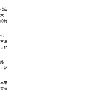
誠把在
師大
寫的詩
言也
學方法
偉大的
法路
詣。然
；本來
誠笑著