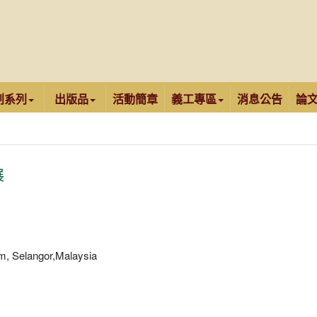
創系列
出版品
活動簡章
義工專區
消息公告
論
展
, Selangor,Malaysia