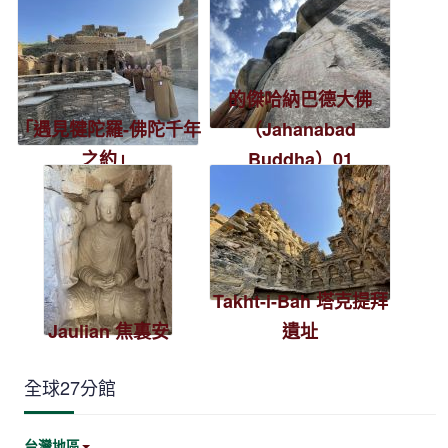
的傑哈納巴德大佛
「遇見犍陀羅-佛陀千年
（Jahanabad
之約」
Buddha）01
Takht-i-Bah 塔克提拜
Jaulian 焦裏安
遺址
全球27分館
台灣地區