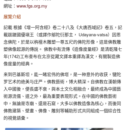
網址：
www.fgs.org.my
展覽介紹
記載 根據《增一阿含經》卷二十八及《大唐西域記》卷五，記
載跋蹉國優塡王（或譯作鄔陀衍那主， Udayana-vatsa）因思
念佛陀，於是以栴檀木雕塑一尊五尺的佛陀形像，這是佛教雕
塑佛像起源的傳說。 佛教中有流傳《造像度量經》是清乾隆七
年(1742)工布查布在北京從藏文譯本重譯為漢文，有關製造佛
像度量的經典。
来到巴基斯坦，能一睹宏伟的佛塔，是一种意外的收获，犍陀
罗艺术的绝美与庄严。佛教藝術，博大精深。自佛教在漢朝傳
入中國後，便長盛不衰，與本土文化相融合，最終成為中國藝
術源流儒、道之外，最為重要表現形式。在中國的佛教藝術
中，無論是寺廟、還是石窟，大多以佛教造像為核心，而後同
佛教建築、壁畫、佛像、雕刻等輔助形式共同組成一個綜合性
的視覺語彙。