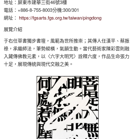
地址：屏東市建華三街46號3樓
電話：+886-8-755-8003分機:300/301
網址：
https://fgsarts.fgs.org.tw/taiwan/pingdong
展覽介紹
于右任草書獨步書壇，風範為世所推崇；其傳人任漢平、蔡振
祿，承繼師法，筆勢縱橫，氣韻生動。當代藝術家陳彩雲則融
入藏傳佛教元素，以〈六字大明咒〉詮釋六度，作品生命張力
十足，展現傳統與現代交融之美。