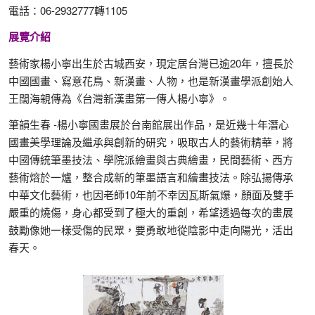
電話：06-2932777轉1105
展覽介紹
藝術家楊小寧出生於古城西安，現定居台灣已逾20年，擅長於
中國國畫、寫意花鳥、新漢畫、人物，也是新漢畫學派創始人
王闊海親傳為《台灣新漢畫第一傳人楊小寧》。
筆韻生春 -楊小寧國畫展於台南館展出作品，是近幾十年潛心
國畫美學理論及繼承與創新的研究，吸取古人的藝術精華，將
中國傳統筆墨技法、學院派繪畫與古典繪畫，民間藝術、西方
藝術熔於一爐，整合成新的筆墨語言和繪畫技法。除弘揚傳承
中華文化藝術，也因老師10年前不幸因瓦斯氣爆，顏面及雙手
嚴重的燒傷，身心都受到了極大的重創，希望透過每次的畫展
鼓勵像她一樣受傷的民眾，要勇敢地從陰影中走向陽光，活出
春天。