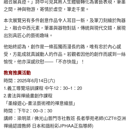
融合展真迹。」詩中可見其將人生體驗轉化為書藝表現，筆墨
之間，神與物游，寄情於虛空，筆走千里。
本次展覽另有多件創意作品令人耳目一新，及筆刀刻繪於陶器
上，融合中西元素，筆墨與器物對話，傳統與現代交錯，展現
出別具匠心的藝術趣味。
他始終認為，創作是一條孤獨而漫長的路，唯有忠於內心感
受，方能成就真誠動人的作品。若觀者因他的創作而感到一絲
愉悅，他亦深感欣慰——「不亦快哉」！
教育推廣活動
時間：2025年6月14日(六)
1.義工導覽培訓課程 中午12：30–1：20
2.書法與禪繞畫創作課程
「墨線遊心-書法藝術裡的禪意繪旅」
時間：下午2：00–3：30
講師：梁明棻 / 佛光山普門寺社教班 長者學苑老師(CZT®亞洲
禪繞認證教師 日本和諧粉彩JPHAA正指導師)