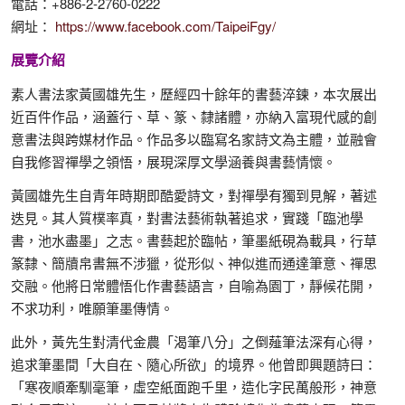
電話：+886-2-2760-0222
網址：
https://www.facebook.com/TaipeiFgy/
展覽介紹
素人書法家黃國雄先生，歷經四十餘年的書藝淬鍊，本次展出
近百件作品，涵蓋行、草、篆、隸諸體，亦納入富現代感的創
意書法與跨媒材作品。作品多以臨寫名家詩文為主體，並融會
自我修習禪學之領悟，展現深厚文學涵養與書藝情懷。
黃國雄先生自青年時期即酷愛詩文，對禪學有獨到見解，著述
迭見。其人質樸率真，對書法藝術執著追求，實踐「臨池學
書，池水盡墨」之志。書藝起於臨帖，筆墨紙硯為載具，行草
篆隸、簡牘帛書無不涉獵，從形似、神似進而通達筆意、禪思
交融。他將日常體悟化作書藝語言，自喻為園丁，靜候花開，
不求功利，唯願筆墨傳情。
此外，黃先生對清代金農「渴筆八分」之倒薤筆法深有心得，
追求筆墨間「大自在、隨心所欲」的境界。他曾即興題詩曰：
「寒夜順牽馴毫筆，虛空紙面跑千里，造化字民萬般形，神意