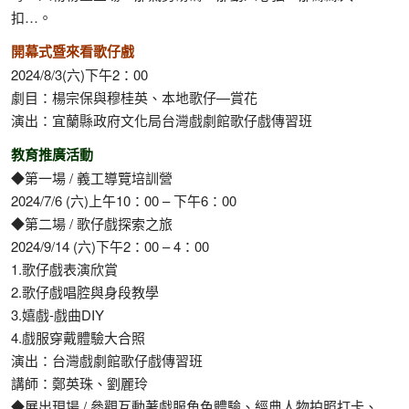
扣…。
開幕式暨來看歌仔戲
2024/8/3(六)下午2：00
劇目：楊宗保與穆桂英、本地歌仔—賞花
演出：宜蘭縣政府文化局台灣戲劇館歌仔戲傳習班
教育推廣活動
◆第一場 / 義工導覽培訓營
2024/7/6 (六)上午10：00 – 下午6：00
◆第二場 / 歌仔戲探索之旅
2024/9/14 (六)下午2：00 – 4：00
1.歌仔戲表演欣賞
2.歌仔戲唱腔與身段教學
3.嬉戲-戲曲DIY
4.戲服穿戴體驗大合照
演出：台灣戲劇館歌仔戲傳習班
講師：鄭英珠、劉麗玲
◆展出現場 / 參觀互動著戲服角色體驗、經典人物拍照打卡、