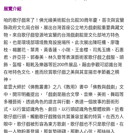
展覽介紹
咱的歌仔戲來了！佛光緣美術館台北館30周年慶，首次與宜蘭
縣政府文化局合辦，展出台灣首座公立地方戲劇館重要典藏文
物。來自歌仔戲發源地宜蘭的台灣戲劇館是文化部地方特色
館，也是環境部環境教育設施場所。此次展出陳旺欉、廖瓊
枝、楊麗花、葉青、黃香蓮、小咪、王金櫻、司馬玉嬌、石惠
君、許亞芬、郭春美、林久登等表演藝術家歌仔戲之戲服、頭
飾、盔帽、鞋靴及樂器等近200件展品，藉由參觀可認識台灣
在地特色文化，進而欣賞歌仔戲之美與其宣揚忠孝節義之精
神。
星雲大師於《佛教叢書》之八《教用》書中「佛教與戲劇」文
中，開宗明義提出，「戲劇是融合文學、音樂、美術、舞蹈等
多種藝術，透過角色的語言與行動，表達一個故事的藝術形
式。以行當認識角色、劇目，以行頭認識角色整體妝飾，近看
歌仔戲行頭，觸動歌仔戲雅俗共賞兼容並蓄的特質。在西方人
眼中，歌仔戲被形容為東方歌劇，歌仔戲也不只是歌仔戲，在
每一人物粉墨登場，那氣勢磅礴，那動人心弦，那絲絲入