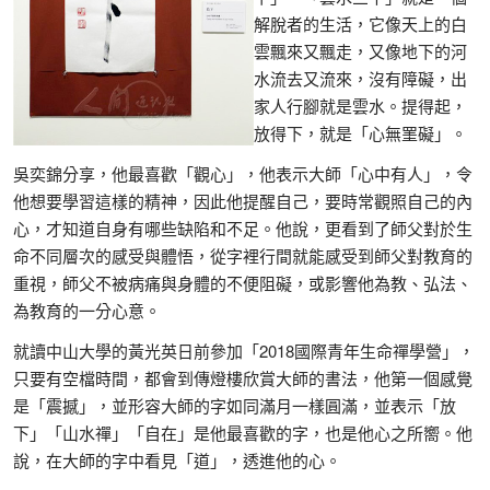
解脫者的生活，它像天上的白
雲飄來又飄走，又像地下的河
水流去又流來，沒有障礙，出
家人行腳就是雲水。提得起，
放得下，就是「心無罣礙」。
吳奕錦分享，他最喜歡「觀心」，他表示大師「心中有人」，令
他想要學習這樣的精神，因此他提醒自己，要時常觀照自己的內
心，才知道自身有哪些缺陷和不足。他說，更看到了師父對於生
命不同層次的感受與體悟，從字裡行間就能感受到師父對教育的
重視，師父不被病痛與身體的不便阻礙，或影響他為教、弘法、
為教育的一分心意。
就讀中山大學的黃光英日前參加「2018國際青年生命禪學營」，
只要有空檔時間，都會到傳燈樓欣賞大師的書法，他第一個感覺
是「震撼」，並形容大師的字如同滿月一樣圓滿，並表示「放
下」「山水禪」「自在」是他最喜歡的字，也是他心之所嚮。他
說，在大師的字中看見「道」，透進他的心。