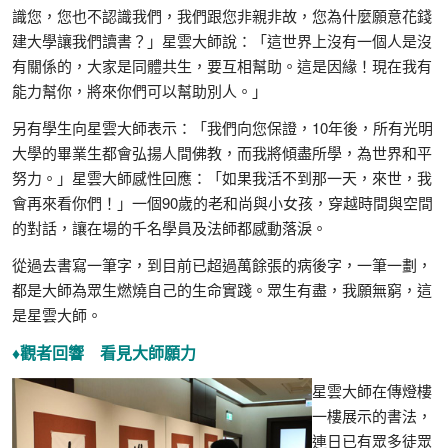
識您，您也不認識我們，我們跟您非親非故，您為什麼願意花錢
建大學讓我們讀書？」星雲大師說：「這世界上沒有一個人是沒
有關係的，大家是同體共生，要互相幫助。這是因緣！現在我有
能力幫你，將來你們可以幫助別人。」
另有學生向星雲大師表示：「我們向您保證，10年後，所有光明
大學的畢業生都會弘揚人間佛教，而我將傾盡所學，為世界和平
努力。」星雲大師感性回應：「如果我活不到那一天，來世，我
會再來看你們！」一個90歲的老和尚與小女孩，穿越時間與空間
的對話，讓在場的千名學員及法師都感動落淚。
從過去書寫一筆字，到目前已超過萬餘張的病後字，一筆一劃，
都是大師為眾生燃燒自己的生命實踐。眾生有盡，我願無窮，這
是星雲大師。
♦觀者回響 看見大師願力
星雲大師在傳燈樓
一樓展示的書法，
連日已有眾多徒眾