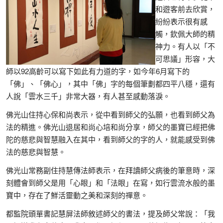
和遊客前去欣賞，
紛紛表示很有感
觸，欽佩大師的精
神力。有人以「不
可思議」形容，大
師以92高齡可以寫下如此有力道的字，如今年6月寫下的
「佛」、「佛心」，其中「佛」字的每個筆劃都四平八穩，還有
人說「雲水三千」非常大器，有人甚至感動落淚。
佛光山住持心保和尚表示，從中看到師父的弘願，也看到師父為
法的精進。佛光山退居和尚心培和尚分享，師父的墨寶已經把佛
陀的慈悲與智慧融入在其中，看到師父的字的人，就能感受到佛
法的慈悲與智慧。
佛光山常務副住持慧傳法師表示，在拜讀師父病後的筆意時，深
刻體會到師父是用「心眼」和「法眼」在寫，如行雲流水般的墨
寶中，存在了鮮活靈動之美和深刻的禪意。
都監院頭單書記慧屏法師敘述師父的書法，提及師父常說：「我