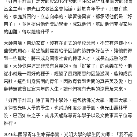
「好苗子計畫」是大師於2016年發起，由公益信託星雲大師教育
基金主辦、佛光山文教基金會協辦，對於青年學子，只要有緣
的、家庭貧困的、立志向學的、學習優異者，都承認他們是「好
苗子」，並且提供他們獎助學金，成就他們，幫助他們克服家境
的困難，得以繼續升學。
大師自謙，自幼家貧，沒有在正式的學校念書，不禁有這樣小小
些微的願心，希望能對需要給予因緣的這許多好苗子，讓他們得
到一些幫助，將來成為國家社會的棟梁人才，成長為成熟的果
實，大師覺得這是非常有意義的。而「好苗子」的意義在於，他
從小就是一顆好的種子，經過了風霜雨雪的因緣滋潤，能夠成長
茁壯。這些出身貧困的青年，因教育看到世間的真善美及愛，也
翻轉無數貧民窟青年的人生，讓他們擁有光明的遠景及未來。
「好苗子計畫」除了普門中學外，還包括佛光大學、南華大學、
菲律賓光明大學的學生，也幫助印度沙彌學園、佛光山叢林學
院、巴西如來之子、南非天龍隊等青年學子以及文教事業單位等
推行。
2016年國際青年生命禪學營，光明大學的學生問大師：「我不認