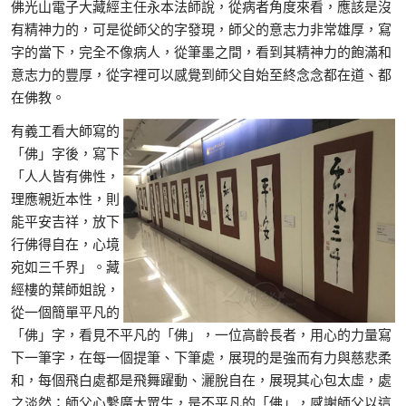
佛光山電子大藏經主任永本法師說，從病者角度來看，應該是沒
有精神力的，可是從師父的字發現，師父的意志力非常雄厚，寫
字的當下，完全不像病人，從筆墨之間，看到其精神力的飽滿和
意志力的豐厚，從字裡可以感覺到師父自始至終念念都在道、都
在佛教。
有義工看大師寫的
「佛」字後，寫下
「人人皆有佛性，
理應親近本性，則
能平安吉祥，放下
行佛得自在，心境
宛如三千界」。藏
經樓的葉師姐說，
從一個簡單平凡的
「佛」字，看見不平凡的「佛」，一位高齡長者，用心的力量寫
下一筆字，在每一個提筆、下筆處，展現的是強而有力與慈悲柔
和，每個飛白處都是飛舞躍動、灑脫自在，展現其心包太虛，處
之淡然；師父心繫廣大眾生，是不平凡的「佛」，感謝師父以這