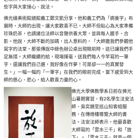
些字與大家接心、說法。
佛光緣美術館總館義工鄭文凱分享，他和義工們為「病後字」布
展時，大師的出現，讓大家歡喜不已。大師不但貼心為大家準備
珍珠奶茶，也請諸位法師以音聲供養大眾，並與每人握手、合
影。他說，大師不斷的加碼，出人意料的，「大師邀我們參觀他
寫字的法堂，那張傳說中綠色辦公桌出現眼前時，這已讓我們手
足無措。大師繼續的給，現場揮毫，送我們每人今早寫的一筆
字，還讓我們自己選，我好像在作夢！可是卻一一的真實發
生。」一幅一幅的「一筆字」在我們的眼前完成，當下感受到大
師的慈心、悲心，給人歡喜力量的心。
佛光大學佛教學系日前在佛光
山暑期實習，有2名學生法安法
師、吳奕錦至巡山知客組服
務，在傳燈樓導覽大師的書
法。法安法師表示，他最喜歡
大師寫的「雲水三千」和「放
下」。「雲水三千」就是一個