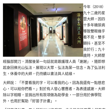
今年（2018）
九十二歲的星
雲大師，因四
十多年糖尿病
導致雙眼幾乎
看不見，雙手
顫抖，甚至不
良於行；九十
歲時，大師歷
經腦部開刀，清醒後第一句話就是跟護理人員「謝謝」，隨即想
起身回佛光山弘法，展現以大眾、弘法為第一信念。為了弘法利
生，休養中的大師，仍持續以書法與人結緣。
大師說：「不要看我的字，可以看我的心。因為我還有一點慈悲
心，可以給你們看。」對於有人發心響應者，為表達感謝，大師
除以字相贈，並捐出所有款項做為助學金，一部分用於佛學院
外，也用於幫助「好苗子計畫」。