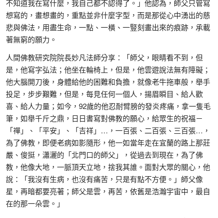
不知道我在寫什麼，我自己都不認得了。」他認為，師父只管寫
想寫的，畫想畫的，重點並非什麼字型，而是那從心中湧出的慈
悲與佛法，用盡生命，一點、一橫、一豎刻畫出來的痕跡，承載
著無窮的願力。
人間佛教研究院院長妙凡法師分享：「師父，眼睛看不到，但
是，他寫字弘法；他坐在輪椅上，但是，他雲遊說法無有障礙；
他大腦開刀後，身體給他的困難和負擔，就像老牛拖車般，舉手
投足，步步艱難，但是，每見任何一個人，揚眉瞬目、給人歡
喜、給人力量；如今，92歲的他忍耐臂膀的發炎疼痛，拿一隻毛
筆，如舉千斤之鼎，日日書寫對佛教的願心，給眾生的祝福－
「禪」、「平安」、「吉祥」…，一百張、二百張、三百張…，
為了佛教，即便老病如影隨形，他一如當年走在宜蘭的路上那莊
嚴、俊挺，瀟灑的「北門口的師父」，從過去到現在，為了佛
教，他像大地，一脈頂天立地，捨我其誰。面對大眾的關心，他
說：「我沒有生病，也沒有痛苦，只是有點不方便。」師父像
星，再暗都要亮著；師父是雲，再苦，依舊是浩瀚宇宙中，最自
在的那一朵雲。」