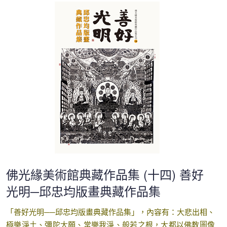
佛光緣美術館典藏作品集 (十四) 善好
光明─邱忠均版畫典藏作品集
「善好光明──邱忠均版畫典藏作品集」，內容有：大悲出相、
極樂淨土、彌陀大願、常樂我淨、般若之根，大都以佛教圖像