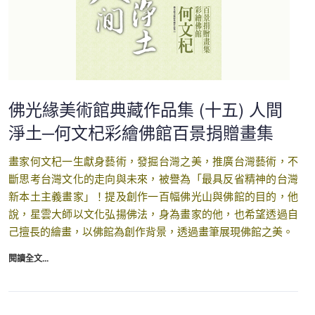
佛光緣美術館典藏作品集 (十五) 人間
淨土─何文杞彩繪佛館百景捐贈畫集
畫家何文杞一生獻身藝術，發掘台灣之美，推廣台灣藝術，不
斷思考台灣文化的走向與未來，被譽為「最具反省精神的台灣
新本土主義畫家」！提及創作一百幅佛光山與佛館的目的，他
說，星雲大師以文化弘揚佛法，身為畫家的他，也希望透過自
己擅長的繪畫，以佛館為創作背景，透過畫筆展現佛館之美。
閱讀全文...