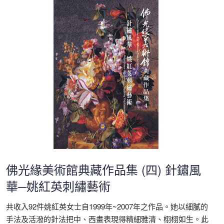
佛光緣美術館典藏作品集 (四) 針鏽風
華─姚紅英刺繡藝術
共收入92件姚紅英女士自1999年~2007年之作品。她以細膩的
手法及活潑的針法把中、西畫表現得精細雅清、栩栩如生。此