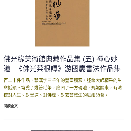
佛光緣美術館典藏作品集 (五) 禪心妙
道─《佛光菜根譚》游國慶書法作品集
百二十件作品，藉漢字三千年的豐富積澱，迻錄大師精采的生
命話頭。寫禿了幾管毛筆，磨凹了一方硯池，娓娓談來，有清
夜對人生、對書道、對佛理、對芸芸眾生的細細領會。
閱讀全文...