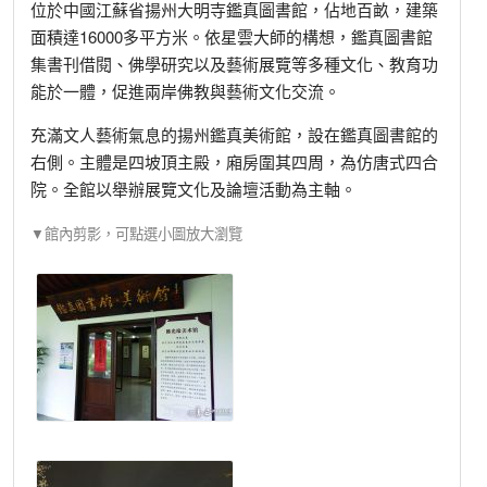
位於中國江蘇省揚州大明寺鑑真圖書館，佔地百畝，建築
面積達16000多平方米。依星雲大師的構想，鑑真圖書館
集書刊借閱、佛學研究以及藝術展覽等多種文化、教育功
能於一體，促進兩岸佛教與藝術文化交流。
充滿文人藝術氣息的揚州鑑真美術館，設在鑑真圖書館的
右側。主體是四坡頂主殿，廂房圍其四周，為仿唐式四合
院。全館以舉辦展覽文化及論壇活動為主軸。
▼館內剪影，可點選小圖放大瀏覽