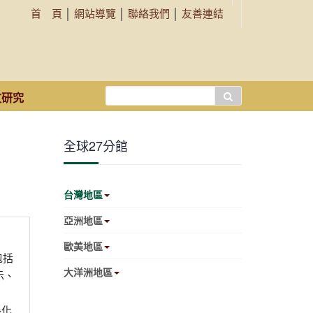
首 頁
│
網站導覽
│
聯絡我們
│
友善連結
搜
文研究
尋...
全球27分館
台灣地區
亞洲地區
歐美地區
包括
大洋洲地區
示、
淨化