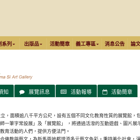
創系列
出版品
活動簡章
義工專區
消息公告
論
須知
展覽訊息
活動報導
活動簡章
年設立，面積逾八千平方公尺，設有五個不同文化教育性質的展覽館，
師一筆字常設展」及「展覽館」 ，將通過活潑的互動遊戲、圖片展
教育活動的人們，提供方便法門。
合佛教與藝文，為新馬兩地都增添多元藝文色彩。秉持美化社會，