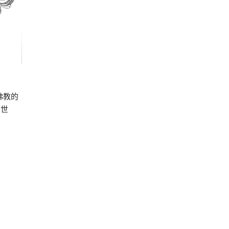
佛教的
的世