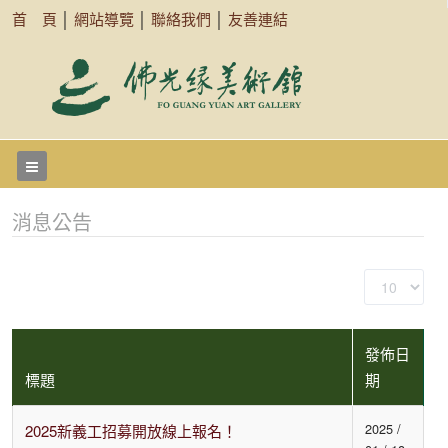
首 頁
│
網站導覽
│
聯絡我們
│
友善連結
消息公告
顯
示
數
發佈日
目
標題
期
2025 /
2025新義工招募開放線上報名！