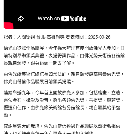
記者：人間衛視 台北-高雄報導 發表時間：2025-09-26
佛光山徒眾作品聯展，今年擴大辦理首度開放佛光人參加，日
前特別舉辦頒獎典禮，表揚得獎作品，由佛光緣美術館各館館
長親自頒發，跟著鏡頭一起去了解。
由佛光緣美術館總館長如常法師，親自頒發最高榮譽佛光獎，
佛光山僧信作品聯展日前頒獎揭曉。
連續舉辦九年，今年首度開放佛光人參加，包括繪畫、立體、
書法金石、攝影及影音，選出各類佛光獎、菩提獎、般若獎、
優選和佳作，由佛光緣美術館各分館館長，親自頒獎給予勉
勵。
感謝星雲大師栽培，佛光山僧信透過作品聯展以藝術弘揚佛
法，也期許未來每一年有更多人一起加入創作。