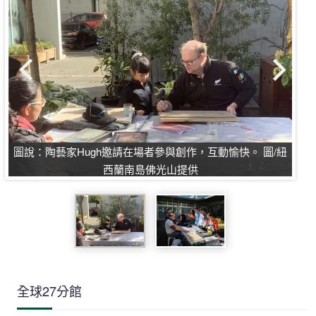
圖
圖說：陶藝家Hugh邀請在場者參與創作，互動愉快。 圖/紐
西蘭南島佛光山提供
全球27分館