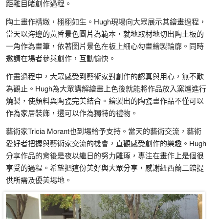
距離目睹創作過程。
陶土畫作精緻，栩栩如生。Hugh現場向大眾展示其繪畫過程，
當天以海邊的黃昏景色圖片為範本，就地取材地切出陶土板的
一角作為畫筆，依著圖片景色在板上細心勾畫繪製輪廓。同時
邀請在場者參與創作，互動愉快。
作畫過程中，大眾感受到藝術家對創作的認真與用心，無不歎
為觀止。Hugh為大眾講解繪畫上色後就能將作品放入窯爐進行
燒製，使顏料與陶瓷完美結合。繪製出的陶瓷畫作品不僅可以
作為家居裝飾，還可以作為獨特的禮物。
藝術家Tricia Morant也到場給予支持。當天的藝術交流，藝術
愛好者把握與藝術家交流的機會，直觀感受創作的樂趣。Hugh
分享作品的背後是夜以繼日的努力雕琢，專注在畫作上是個很
享受的過程。希望把這份美好與大眾分享，感謝紐西蘭二館提
供所需及優美場地。