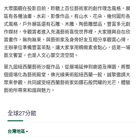
大眾圍觀在投影目前，聆聽上百位藝術家的創作理念風格，展
區有各種油畫、水彩、影像作品，有山水、花朵、幾何圖形各
式風格，戶外展區還有石雕、木雕、陶藝雕塑品，豐富多元創
作媒材，令觀賞者進入充滿藝術喜悅世界裡，大家隨興自在欣
賞畫作，無拘無束，與藝術家及身旁好友互相分享觀賞心得，
主辦單位準備豐富茶點，讓大家享用精緻素食點心，這是一場
藝文饗宴，也是人文心靈交流空間。
第九屆紐西蘭藝術沙龍作品，從展場延伸到廊道及禪園，將整
個道場化為藝術殿堂，佛光緣美術館紐西蘭一館，誠摯邀請大
眾來參觀，共同感受紐西蘭藝術家如鑽石般閃耀的光芒，體驗
藝術所帶來和諧與魅力。
全球27分館
台灣地區