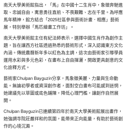
南天大學美術館指出，「馬」在中國十二生肖中，象徵奔馳進
取、忠誠自由，寓意勇往直前、不畏艱難、志在千里。為呼應
馬年精神，館方結合「2025社區參與藝術計畫．相應」藝術
展，特別舉辦「馬匹繪畫工作坊」。
南天大學美術館主任有紀法師表示，選擇中國生肖作為創作主
題，旨在讓西方社區透過熟悉的藝術形式，深入認識東方文化
內涵。傳統農曆新年多以紅色為主調，這次由藝術家引導學員
運用水彩與多元色彩，在畫布上自由揮灑，開啟更具創意的文
化詮釋方式。
藝術家Chulpan Bayguzin分享，馬象徵美麗、力量與生命動
能。無論初學者或資深創作者，面對空白畫布可能感到迷惘，
她建議先以草圖或底色鋪陳，降低心理門檻，讓創作自然展
開。
Chulpan Bayguzin已連續第四年於南天大學美術館展出畫作，
她強調寺院莊嚴祥和的氛圍，能帶來正向能量，有助於藝術創
作的心境沉澱。