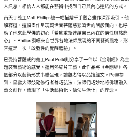
人訊息，相信人人都能在藝術中找到自己與內心連結的方式。
南天寺義工Matt Phillips被一幅描繪千手觀音畫作深深吸引。他
解釋道，這幅畫作呈現觀世音菩薩慈悲濟世的諸般面向，也呼
應了他來此學佛的初心「希望重新連結自己內在的佛性與慈悲
心」。Phillips讚嘆來自世界各地法師展現的不同藝術風格，形
容這是一次「啟發性的覺醒體驗」。
已受持菩薩戒的義工Paul Pettit則分享了一件以《金剛經》為主
題裝置藝術的感受。運用熱縮片工藝，此作品將《金剛經》各
個部分以藝術形式串聯呈現，讓觀者得以品讀經文。Pettit提
到，星雲大師鼓勵修行者善巧弘法，法師們巧妙地將佛理融入
藝文創作，體現了「生活藝術化、佛法生活化」的理念。