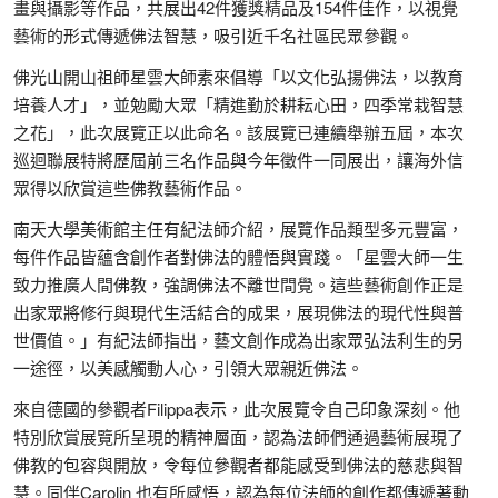
畫與攝影等作品，共展出42件獲獎精品及154件佳作，以視覺
藝術的形式傳遞佛法智慧，吸引近千名社區民眾參觀。
佛光山開山祖師星雲大師素來倡導「以文化弘揚佛法，以教育
培養人才」，並勉勵大眾「精進勤於耕耘心田，四季常栽智慧
之花」，此次展覽正以此命名。該展覽已連續舉辦五屆，本次
巡迴聯展特將歷屆前三名作品與今年徵件一同展出，讓海外信
眾得以欣賞這些佛教藝術作品。
南天大學美術館主任有紀法師介紹，展覽作品類型多元豐富，
每件作品皆蘊含創作者對佛法的體悟與實踐。「星雲大師一生
致力推廣人間佛教，強調佛法不離世間覺。這些藝術創作正是
出家眾將修行與現代生活結合的成果，展現佛法的現代性與普
世價值。」有紀法師指出，藝文創作成為出家眾弘法利生的另
一途徑，以美感觸動人心，引領大眾親近佛法。
來自德國的參觀者Filippa表示，此次展覽令自己印象深刻。他
特別欣賞展覽所呈現的精神層面，認為法師們通過藝術展現了
佛教的包容與開放，令每位參觀者都能感受到佛法的慈悲與智
慧。同伴Carolin 也有所感悟，認為每位法師的創作都傳遞著動