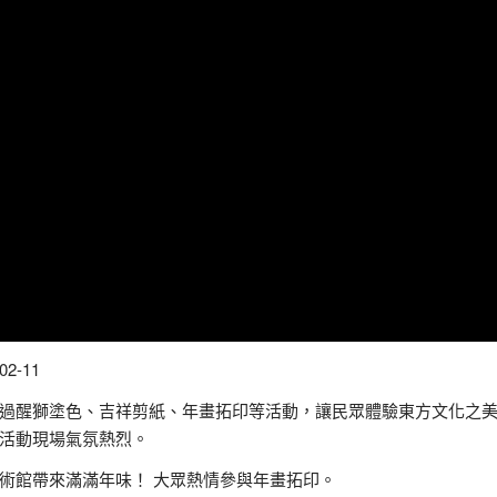
2-11
過醒獅塗色、吉祥剪紙、年畫拓印等活動，讓民眾體驗東方文化之
活動現場氣氛熱烈。
術館帶來滿滿年味！ 大眾熱情參與年畫拓印。