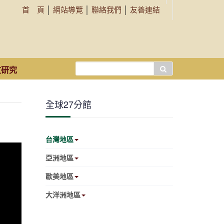
首 頁
│
網站導覽
│
聯絡我們
│
友善連結
搜
文研究
尋...
全球27分館
台灣地區
亞洲地區
歐美地區
大洋洲地區