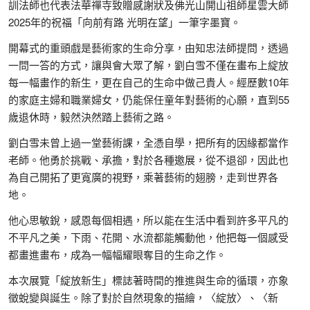
訓法師也代表法華禪寺致贈感謝狀及佛光山開山祖師星雲大師
2025年的祝福「向前有路 光明在望」一筆字墨寶。
開幕式的重頭戲是藝術家的生命分享，由知忠法師提問，透過
一問一答的方式，讓與會大眾了解，劉白雪不僅在畫布上綻放
每一幅畫作的新生，更在自己的生命中做己貴人。經歷數10年
的家庭主婦和職業婦女，仍能保任童年對藝術的心願，直到55
歲退休時，毅然決然踏上藝術之路。
劉白雪未曾上過一堂藝術課，全憑自學，把所有的因緣都當作
老師。他勇於挑戰、承擔，對於各種邀展，從不退卻，因此也
為自己開拓了更寬廣的視野，乘著藝術的翅膀，走到世界各
地。
他心思敏銳，感恩每個相遇，所以能在生活中看到許多平凡的
不平凡之美，下雨、花開、水流都能觸動他，他把每一個感受
都畫進畫布，成為一幅幅耀眼奪目的生命之作。
本次展覽「綻放新生」標誌著時間的推進與生命的循環，亦象
徵蛻變與誕生。除了對於自然現象的描繪，〈綻放〉、〈新