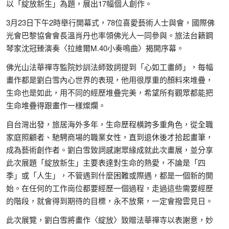
以「綻放新生」為題，展出17幅個人創作。
3月23日下午2時舉行開幕式，78位喜愛藝術人士與會，國際佛
光會巴黎協會會長溫肖丹也率領佛光人一同參與。旅法台籍鋼
琴家沈冠臻演奏〈拉維爾M.40小奏鳴曲〉揭開序幕。
佛光山法華禪寺監院妙訓法師致詞提到「心如工畫師」，每幅
畫作都是劉白雪內心世界的表現，他用很厚重的顏料來堆疊，
生命也是如此，用不同的經歷堆疊完美，希望所有觀眾都能把
生命堆疊得跟畫作一樣燦爛。
自台灣出發，旅居海外多年，生命歷程橫跨多重角色，從全職
家庭照顧者、馳騁商場的職業女性，直到退休後才拾起畫筆，
成為藝術創作者。劉白雪致詞感謝眾緣成就此次畫展，並分享
此次展題「綻放新生」主要表達對生命的熱愛，不論是「四
季」或「人生」，不管遇到什麼困難或際遇，都是一個新的開
始。在任何的工作崗位都要經歷一個過程，走過這些需要經歷
的階段，就會得到期待的目標，永不放棄，一定會撥雲見日。
此次展覽，劉白雪將畫作〈綻放〉致贈法華禪寺以表謝意，妙