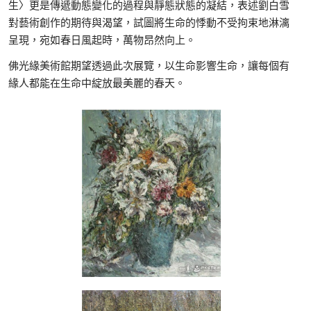
生〉更是傳遞動態變化的過程與靜態狀態的凝結，表述劉白雪
對藝術創作的期待與渴望，試圖將生命的悸動不受拘束地淋漓
呈現，宛如春日風起時，萬物昂然向上。
佛光緣美術館期望透過此次展覽，以生命影響生命，讓每個有
緣人都能在生命中綻放最美麗的春天。