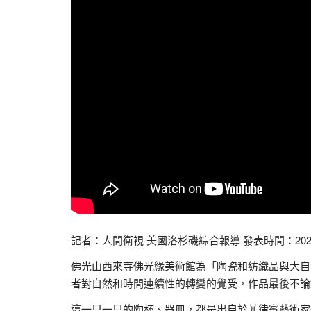
記者：人間衛視 美國洛杉磯綜合報導 發表時間：2024-
佛光山西來寺佛光緣美術館為「陶瓷和紡織品與大自
者對自然和時間連續性的轉變的覺受，作品最後不論
這一只一只的陶杯、器皿，都是出自於菲律賓藝術家Cir