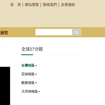
首 頁
│
網站導覽
│
聯絡我們
│
友善連結
搜
文研究
尋...
全球27分館
台灣地區
亞洲地區
歐美地區
大洋洲地區