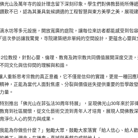
佛光山及萬年寺的設計理念留下深刻印象。學生們對佛教藝術所傳
讚歎不已，認為其兼具氣候調適的工程智慧與東方美學之美，展現
滴水坊等多元設施，開放寬廣的庭院，讓每位來訪者都能感受到包
va感動分享：「這次參訪讓我驚覺，寺院建築絕非單純的空間設計，更蘊含心靈
rsity哲學系12位教授，針對心靈、倫理、教育及跨宗教共同價值展開深度交流
不同文化與信仰間的理解與和諧。
表示，人間佛教讓人重新思考宗教的真正意義，它不僅是信仰的實踐，更是一種回
精神，正能為當代人面對焦慮、分裂與價值迷失提供重要的哲學啟
力量。
特別推出「佛光山在菲弘法30周年特展」，呈現佛光山30年來於菲
教育到社區關懷，從文化藝術交流到青年人才培育，展現人間佛教
育淨化人心的努力與成果。
我能為你做些什麼？」勉勵大眾，鼓勵大家落實「給人信心、給人
的義工」理念，在謙卑、真誠與奉獻中成就他人。