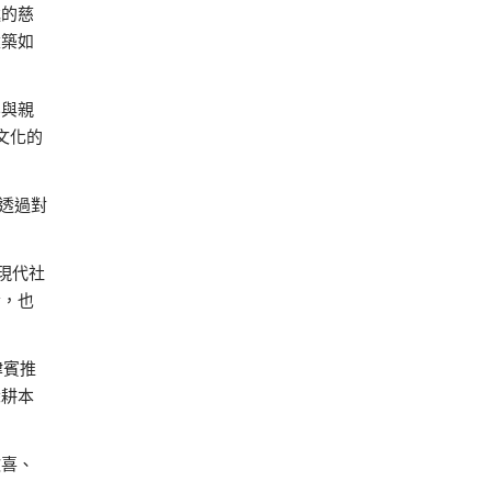
遞的慈
建築如
容與親
與文化的
，透過對
應現代社
發，也
律賓推
深耕本
歡喜、