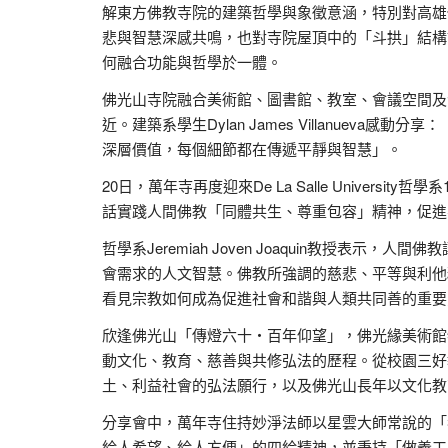
解東方佛教寺院的建築哲學與象徵意涵，特別對高雄
悲與智慧深感共鳴，也對寺院屋頂中的「斗拱」結構
何融合功能與哲學於一體。
佛光山寺院融合美術館、圖書館、教室、會議空間及
近。建築系學生Dylan James Villanue
深層價值，每個細節都在傳遞平靜與智慧」。
20日，萬年寺再度迎來De La Salle Unive
話實踐人間佛教「同體共生、尊重包容」精神，促進
哲學系Jeremiah Joven Joaquin教授
會需求的人文智慧。佛教所強調的慈悲、平等與利他
看見宗教如何成為促進社會和諧與人類共同善的重要
欣逢佛光山「傳燈六十・百年仰望」，佛光緣美術館
動文化、教育、慈善與共修弘法的歷程。從校園三好
土、利益社會的弘法願行，以及佛光山長年以文化教
分享會中，萬年寺住持妙淨法師以星雲大師常說的「
給人希望、給人方便」的四給精神，並秉持「做義工