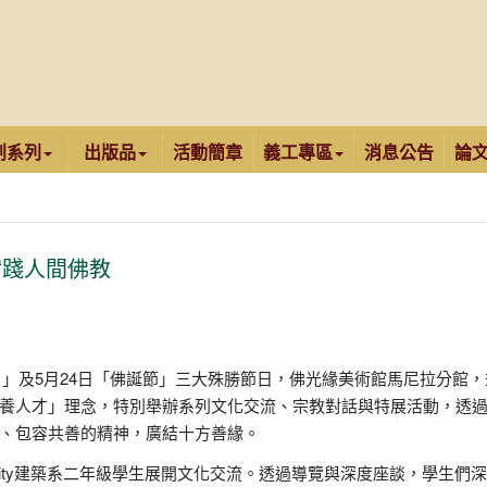
創系列
出版品
活動簡章
義工專區
消息公告
論
實踐人間佛教
館日」及5月24日「佛誕節」三大殊勝節日，佛光緣美術館馬尼拉分館
養人才」理念，特別舉辦系列文化交流、宗教對話與特展活動，透
、包容共善的精神，廣結十方善緣。
versity建築系二年級學生展開文化交流。透過導覽與深度座談，學生們