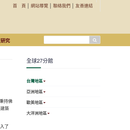
首 頁
│
網站導覽
│
聯絡我們
│
友善連結
搜
文研究
尋...
全球27分館
台灣地區
亞洲地區
，秉持佛
歐美地區
過建築
大洋洲地區
深入了