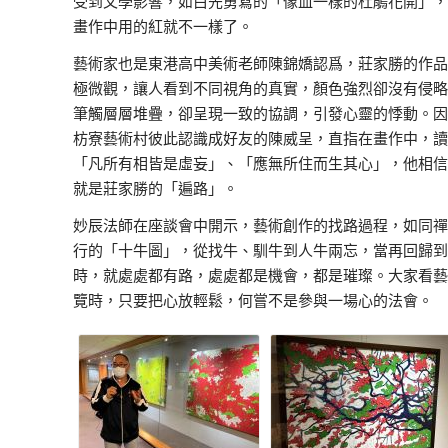
受到文學影響，如白先勇寫的「像血一樣的杜鵑花開」，
畫作中用的紅就不一樣了。
藝術家也是東港高中美術老師陳錦嬌認爲，莊家勝的作品
極微觀，讓人看到不同視角的真實，顏色強烈卻沒有侵略
筆觸層層堆疊，卻呈現一致的協調，引發心靈的悸動。因
枋寮藝術村彼此認識成好友的陳威呈，直指在畫作中，讀
「凡所有相皆是虛妄」、「應無所住而生其心」，他相信
就是莊家勝的「遍路」。
妙辰法師在座談會中開示，藝術創作的找路過程，如同禪
行的「十牛圖」，從找牛、馴牛到人牛兩忘，當再回歸到
時，就處處都有路，處處都是機會，都是璀璨。大家看藝
覽時，只要把心放輕鬆，何嘗不是參與一場心的法會。