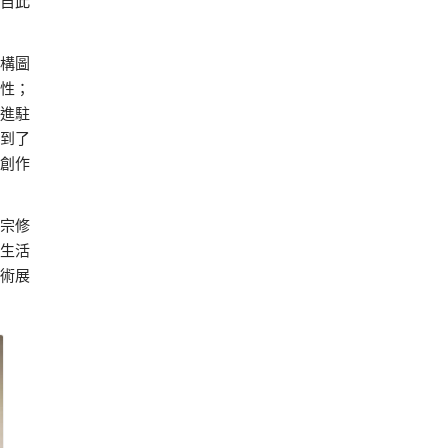
自此
構圖
性；
進駐
到了
創作
宗修
生活
術展