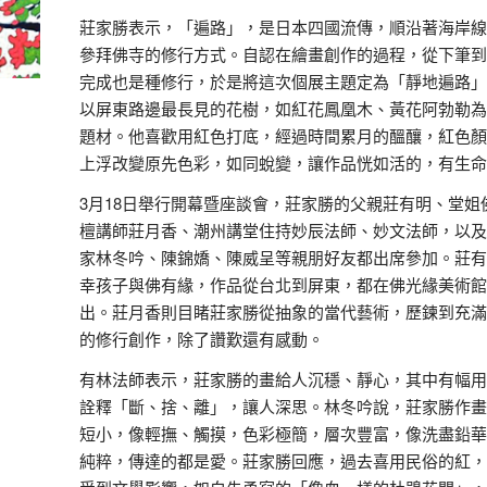
莊家勝表示，「遍路」，是日本四國流傳，順沿著海岸線
參拜佛寺的修行方式。自認在繪畫創作的過程，從下筆到
完成也是種修行，於是將這次個展主題定為「靜地遍路」
以屏東路邊最長見的花樹，如紅花鳳凰木、黃花阿勃勒為
題材。他喜歡用紅色打底，經過時間累月的醞釀，紅色顏
上浮改變原先色彩，如同蛻變，讓作品恍如活的，有生命
3月18日舉行開幕暨座談會，莊家勝的父親莊有明、堂姐
檀講師莊月香、潮州講堂住持妙辰法師、妙文法師，以及
家林冬吟、陳錦嬌、陳威呈等親朋好友都出席參加。莊有
幸孩子與佛有緣，作品從台北到屏東，都在佛光緣美術館
出。莊月香則目睹莊家勝從抽象的當代藝術，歷鍊到充滿
的修行創作，除了讚歎還有感動。
有林法師表示，莊家勝的畫給人沉穩、靜心，其中有幅用
詮釋「斷、捨、離」，讓人深思。林冬吟說，莊家勝作畫
短小，像輕撫、觸摸，色彩極簡，層次豐富，像洗盡鉛華
純粹，傳達的都是愛。莊家勝回應，過去喜用民俗的紅，