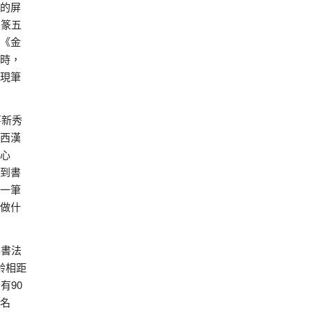
的屏
、篆五
《金
時，
現筆
箏新秀
西漢
心
到書
一筆
做什
集書法
齡相距
有90
名