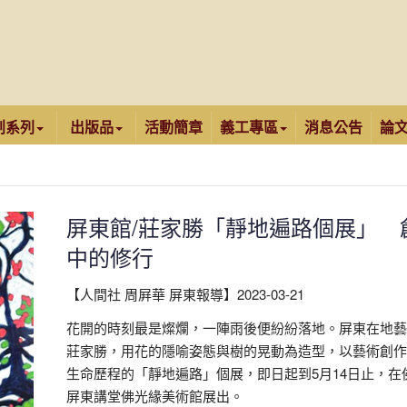
創系列
出版品
活動簡章
義工專區
消息公告
論
屏東館/莊家勝「靜地遍路個展」 
中的修行
【人間社 周屛華 屏東報導】2023-03-21
花開的時刻最是燦爛，一陣雨後便紛紛落地。屏東在地藝
莊家勝，用花的隱喻姿態與樹的晃動為造型，以藝術創作
生命歷程的「靜地遍路」個展，即日起到5月14日止，在
屏東講堂佛光緣美術館展出。