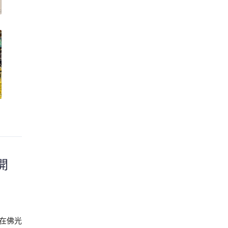
開
在佛光