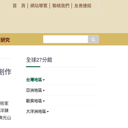
首 頁
│
網站導覽
│
聯絡我們
│
友善連結
搜
文研究
尋...
全球27分館
創作
台灣地區
亞洲地區
歐美地區
術家
淬鍊
大洋洲地區
佛光山