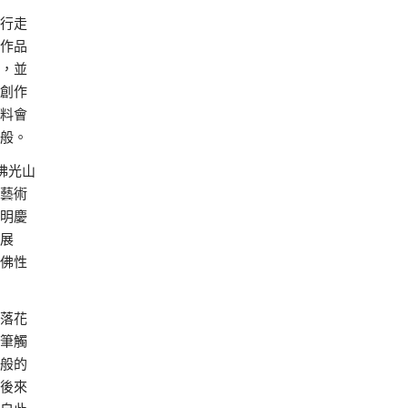
行走
作品
，並
創作
料會
般。
佛光山
藝術
明慶
展
佛性
落花
筆觸
般的
後來