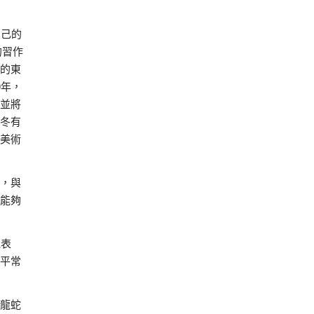
自己的
的習作
的東
0年，
並將
冬有
美術
，與
能夠
他表
平常
龍蛇