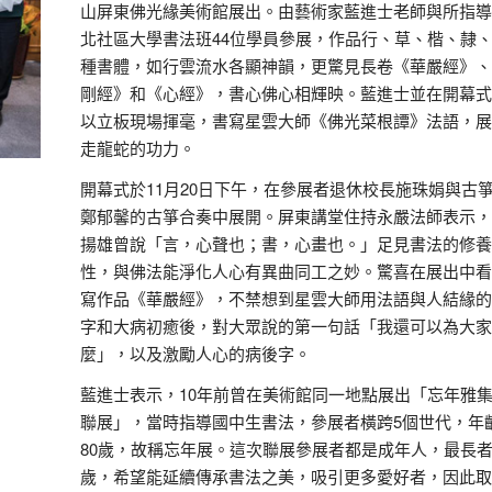
山屏東佛光緣美術館展出。由藝術家藍進士老師與所指導
北社區大學書法班44位學員參展，作品行、草、楷、隷
種書體，如行雲流水各顯神韻，更驚見長卷《華嚴經》、
剛經》和《心經》，書心佛心相輝映。藍進士並在開幕式
以立板現場揮毫，書寫星雲大師《佛光菜根譚》法語，展
走龍蛇的功力。
開幕式於11月20日下午，在參展者退休校長施珠娟與古
鄭郁馨的古箏合奏中展開。屏東講堂住持永嚴法師表示，
揚雄曾說「言，心聲也；書，心畫也。」足見書法的修養
性，與佛法能淨化人心有異曲同工之妙。驚喜在展出中看
寫作品《華嚴經》，不禁想到星雲大師用法語與人結緣的
字和大病初癒後，對大眾說的第一句話「我還可以為大家
麼」，以及激勵人心的病後字。
藍進士表示，10年前曾在美術館同一地點展出「忘年雅
聯展」，當時指導國中生書法，參展者橫跨5個世代，年
80歲，故稱忘年展。這次聯展參展者都是成年人，最長者
歲，希望能延續傳承書法之美，吸引更多愛好者，因此取