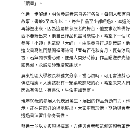
「續墨」。
他進一步解說，44位參展者來自各行各業，每個人都有
故事，書齡2至20年以上，每件作品至少都經過2、30遍
再篩選出來，因為這屬於參展者的舞台，他要求沒準備好
西不要端出來，他自己作品也盡可能縮小，希望下一個1
參展「小師」也能變「大師」，由學員自行規劃策展。他
這次書寫無門慧開禪師詩偈「春有百花秋有月，夏有涼風
雪，若無閒事掛心頭，便是人間好時節」作品贈送佛光緣
館典藏，永嚴法師親贈感謝狀。
屏東社區大學校長林雅文分享，當心煩時，可用書法靜心
佛法相應。人應該都有一顆柔軟慈悲的心，希望未來人們
因為有佛法、有書法，生命更加豐富。
現年90歲的參展人代表周萬生，展出的作品蒼勁有力，
示，能在這麼好的場地展出，大家更應珍惜，期勉與會者
透過書法習作修身養性。
藍進士並以立板現場揮毫，方便與會者都能仰頭觀看筆走