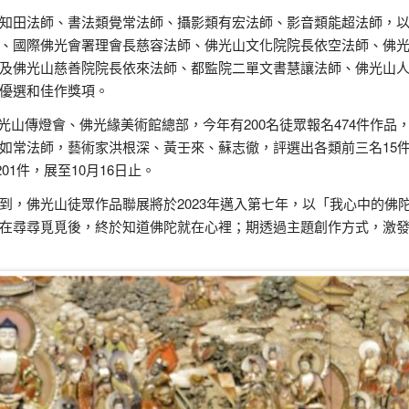
知田法師、書法類覺常法師、攝影類有宏法師、影音類能超法師，
、國際佛光會署理會長慈容法師、佛光山文化院院長依空法師、佛
及佛光山慈善院院長依來法師、都監院二單文書慧讓法師、佛光山
優選和佳作獎項。
光山傳燈會、佛光緣美術館總部，今年有200名徒眾報名474件作品
如常法師，藝術家洪根深、黃壬來、蘇志徹，評選出各類前三名15
01件，展至10月16日止。
到，佛光山徒眾作品聯展將於2023年邁入第七年，以「我心中的佛
在尋尋覓覓後，終於知道佛陀就在心裡；期透過主題創作方式，激