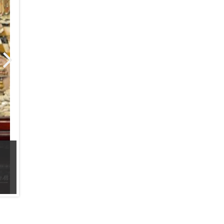
圖說：佛光山常務副住持慧傳法