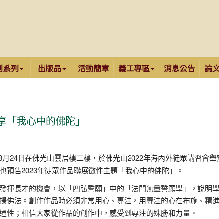
創系列
出版品
活動簡章
義工專區
消息公告
論
享「我心中的佛陀」
8月24日在佛光山雲居樓二樓，於佛光山2022年海內外徒眾講習會舉
也預告2023年徒眾作品聯展徵件主題「我心中的佛陀」。
發揮長才的機會，以「四弘誓願」中的「法門無量誓願學」，說明
揚佛法。創作作品時必須非常用心、專注，用專注的心在布施、精
通性；相信大家從作品的創作中，感受到專注的殊勝和力量。