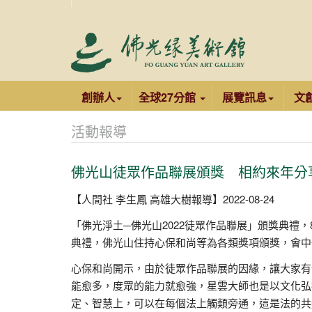
創辦人
全球27分館
展覽訊息
文
活動報導
佛光山徒眾作品聯展頒獎 相約來年分
【人間社 李生鳳 高雄大樹報導】2022-08-24
「佛光淨土─佛光山2022徒眾作品聯展」頒獎典禮，
典禮，佛光山住持心保和尚等為各類獎項頒獎，會中
心保和尚開示，由於徒眾作品聯展的因緣，讓大家有
能愈多，度眾的能力就愈強，星雲大師也是以文化弘
定、智慧上，可以在每個法上觸類旁通，這是法的共