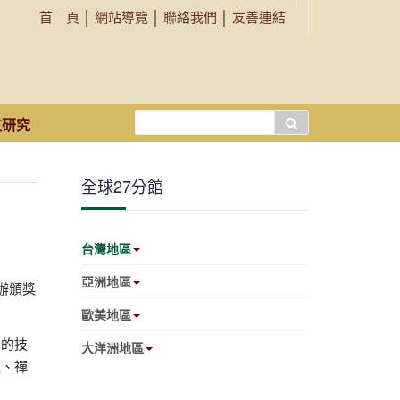
首 頁
│
網站導覽
│
聯絡我們
│
友善連結
搜
文研究
尋...
全球27分館
台灣地區
亞洲地區
辦頒獎
歐美地區
學的技
大洋洲地區
進、禪