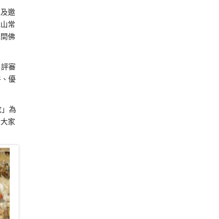
以及邀
光山常
人間佛
，評審
件、優
陀」為
發大家