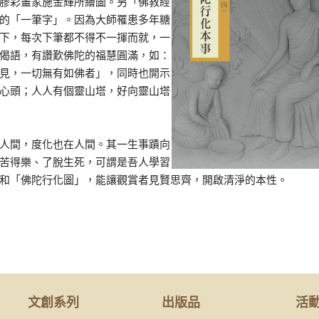
膠彩畫家施金輝所繪圖。另「佛教經
的「一筆字」。因為大師罹患多年糖
下，每次下筆都不得不一揮而就，一
偈語，有讚歎佛陀的福慧圓滿，如：
見，一切無有如佛者」，同時也開示
心頭；人人有個靈山塔，好向靈山塔
人間，度化也在人間。其一生事蹟向
苦得樂、了脫生死，可謂是吾人學習
和「佛陀行化圖」，能讓觀賞者見賢思齊，開啟清淨的本性。
文創系列
出版品
活