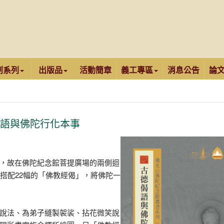
創系列
出版品
活動簡章
義工專區
消息公告
論
偈語與佛陀行化本事
，故在佛陀紀念館菩提廣場的兩側迴
搭配22幅的「佛教經偈」，將佛陀一
說法、為弟子縫製袈裟、拈花微笑說