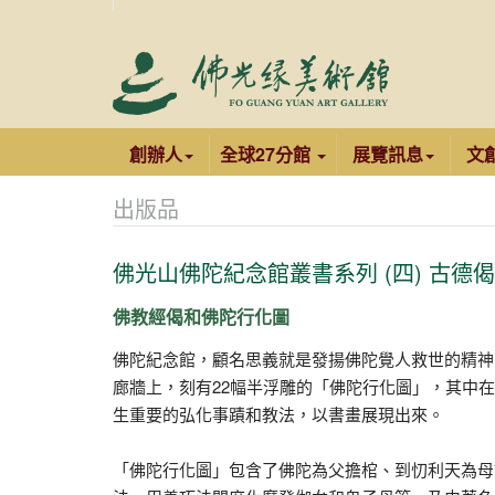
創辦人
全球27分館
展覽訊息
文
出版品
佛光山佛陀紀念館叢書系列 (四) 古德
佛教經偈和佛陀行化圖
佛陀紀念館，顧名思義就是發揚佛陀覺人救世的精神
廊牆上，刻有22幅半浮雕的「佛陀行化圖」，其中在
生重要的弘化事蹟和教法，以書畫展現出來。
「佛陀行化圖」包含了佛陀為父擔棺、到忉利天為母