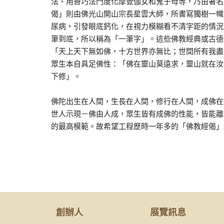
法、用善巧法門度化摩登伽女和鬼子母等，乃由著名
偈」則由佛光山開山宗長星雲大師，所書寫獨樹一幟
尿病，引發眼底鈣化，在視力模糊看不清字距的情況
筆到底，所以稱為「一筆字」。這些佛教經典或古德
「天上天下無如佛，十方世界亦無比；世間所有我盡
眾生本自具足佛性：「佛在靈山莫遠求，靈山就在汝
下修」。
佛陀出生在人間，生長在人間，修行在人間，成佛在
世人示現－佛由人成，眾生皆有成佛的性能，皆能離
的最高模範。故希望工程歷時一年多的「佛教經偈」
創辦人
展覽訊息