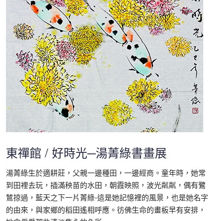
東禪館 / 好時光─湯菁綠書畫展
湯菁綠生於適耕莊，父親一邊種田，一邊經商。童年時，她常
到田裡去玩，插滿秧苗的水田，朝霞映照，波光粼粼，偶有鷺
鷥掠過，藍天之下一片菁綠-這是她記憶裡的風景，也是她名字
的由來，與家鄉的稻田遙相呼應。彷佛生命的畫板早有安排，