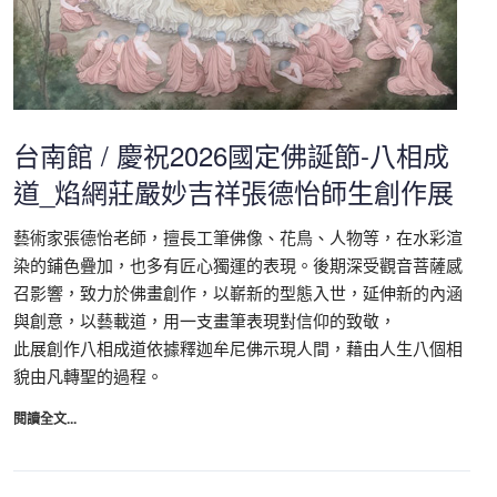
台南館 / 慶祝2026國定佛誕節-八相成
道_焰網莊嚴妙吉祥張德怡師生創作展
藝術家張德怡老師，擅長工筆佛像、花鳥、人物等，在水彩渲
染的鋪色疊加，也多有匠心獨運的表現。後期深受觀音菩薩感
召影響，致力於佛畫創作，以嶄新的型態入世，延伸新的內涵
與創意，以藝載道，用一支畫筆表現對信仰的致敬，
此展創作八相成道依據釋迦牟尼佛示現人間，藉由人生八個相
貌由凡轉聖的過程。
閱讀全文...