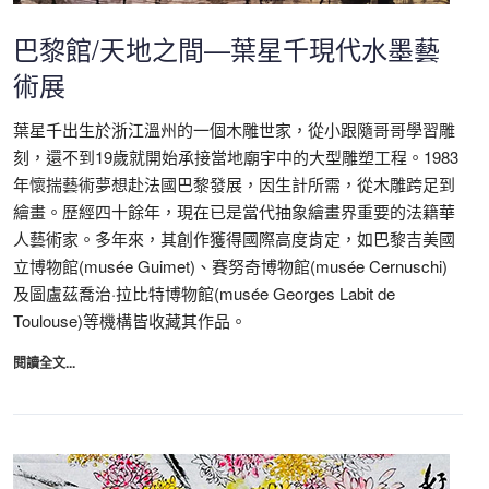
巴黎館/天地之間—葉星千現代水墨藝
術展
葉星千出生於浙江溫州的一個木雕世家，從小跟隨哥哥學習雕
刻，還不到19歲就開始承接當地廟宇中的大型雕塑工程。1983
年懷揣藝術夢想赴法國巴黎發展，因生計所需，從木雕跨足到
繪畫。歷經四十餘年，現在已是當代抽象繪畫界重要的法籍華
人藝術家。多年來，其創作獲得國際高度肯定，如巴黎吉美國
立博物館(musée Guimet)、賽努奇博物館(musée Cernuschi)
及圖盧茲喬治·拉比特博物館(musée Georges Labit de
Toulouse)等機構皆收藏其作品。
閱讀全文...