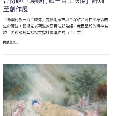
台南館/「島嶼行旅－百工映像」許圳
至創作展
「島嶼行旅－百工映像」為藝術家許圳至深耕台灣在地身影的
生命實錄。藝術家以精湛的寫實油彩為經，庶民堅毅的精神為
緯，將鏡頭對準默默支撐社會運作的百工百業。
閱讀全文...