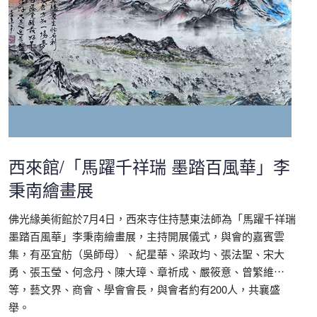
西來館/「馬躍千祥瑞 墨踏百風華」李
秉南繪畫展
佛光緣美術館於7月4日，西來寺住持慧東法師為「馬躍千祥瑞
墨踏百風華」李秉南繪畫展，主持開展儀式，與會的嘉賓雲
集，有巫宜舫（吳師母）、紀星華、梁政均、張法聖、宋大
勇、張玉瑩、何念丹、陳大璋、章祈成、嚴筱意、曾繁維⋯
等，藝文界、商會、學會會長，與會者約有200人，共襄盛
舉。