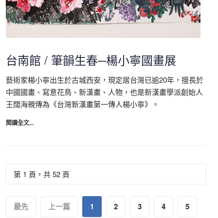
台南館 / 筆韻生春─楊小寧國畫展
藝術家楊小寧出生於古城西安，現定居台灣已逾20年，擅長於
中國國畫、寫意花鳥、新漢畫、人物，也是新漢畫學派創始人
王闊海親傳為《台灣新漢畫第一傳人楊小寧》。
閱讀全文...
第 1 頁，共 52 頁
最先
上一篇
1
2
3
4
5