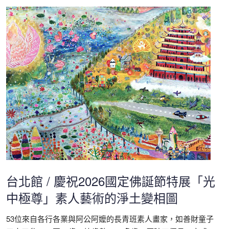
台北館 / 慶祝2026國定佛誕節特展「光
中極尊」素人藝術的淨土變相圖
53位來自各行各業與阿公阿嬤的長青班素人畫家，如善財童子