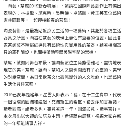
－陶藝 • 茶席2019新春特展」，邀請在國際陶藝創作上有傑出
表現的：林振龍、施惠吟、吳明儀、卓銘順、黃玉英五位藝術
家共同聯展，一起迎接新春的蒞臨！
陶瓷藝術，是最為貼近庶民生活的一項藝術，其起於各項生活
器具之所需。陶器在茶藝的表現上更佔有重要的位置，因此各
家茶師莫不精挑細選具有藝術性與實用性的茶器。藉著相關器
具的羅列陳設，也間接帶動整體美學空間的營造。
茶席，就如同舞台布景，讓陶藝這位主角能優雅地、盡情地表
現它的美，茶席，讓陶、茶和人之間也開始有了心靈的、美學
的對話空間，為日常飲茶文化憑添幾分的人文雅趣，也是藝術
生活化最佳寫照。
2019己亥年是豬年。星雲大師表示：豬，在十二生肖中，代表
一個循環的圓滿和繼起，充滿新生的希望。豬去豕加言為諸，
豬者圓滿，諸者多也，寓意著這一年，圓滿如意、諸事吉祥。
本次展出以大師的法語為主題，希望藉由展覽，祝福大家在新
的一年都能諸事吉祥。