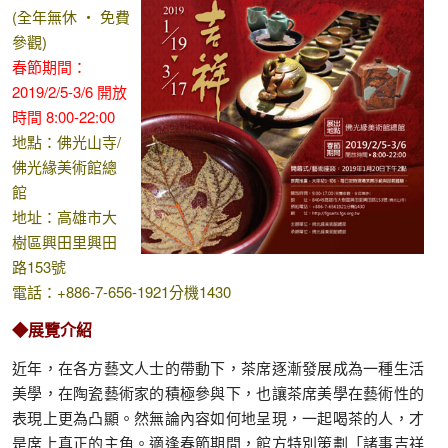
(全年無休 ‧ 免費
參觀)
春節期間：
2019/2/5-3/6 開放
時間 8:00-22:00
地點：佛光山寺/
佛光緣美術館總
館
地址：高雄市大
樹區興田里興田
路153號
電話：+886-7-656-1921分機1430
◆展覽介紹
近年，在各方藝文人士的帶動下，茶席逐漸發展成為一種生活
美學，在陶瓷藝術家的積極參與下，也讓茶席美學在藝術性的
表現上更為凸顯。然無論內容如何地呈現，一起喝茶的人，才
是席上真正的主角。適逢春節期間，館方特別策劃「諸事吉祥