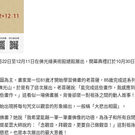
月22日至12月11日在佛光緣美術館總館展出，開幕典禮訂於10月30
圖為主，畫家是一位81歲才開始學習佛畫的老菩薩，85歲完成這系
贈佛光山，於是有了這次展出。老菩薩說:「能完成這些畫作，我感應
些畫作。」這看似一場佛畫展，背後卻是一對祖孫之間的動人故事
始出現將每句咒文以觀音的形象繪出，一般稱「大悲出相圖」。
佛畫？她說「我希望能藉一筆一筆畫佛像的功德，為孫子和所有自
是星雲大師說的：「念觀音，拜觀音，更要自己做觀音！」這對祖
慈悲，也是本次展出的最大意義！