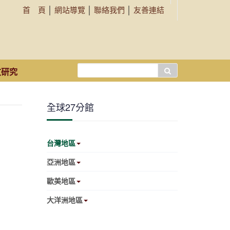
首 頁
│
網站導覽
│
聯絡我們
│
友善連結
搜
文研究
尋...
全球27分館
台灣地區
亞洲地區
歐美地區
大洋洲地區