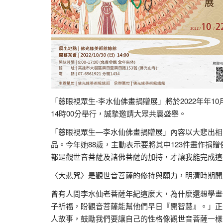
「慈眼視眾生-李水仙佛畫捐贈展」將於2022年年10
14時00分舉行，誠摯邀請大眾共襄盛舉。
「慈眼視眾生—李水仙佛畫捐贈展」內容以大悲出相
品。今年她88歲，主動表示要將其中123件畫作捐
都是觀世音菩薩及諸佛菩薩的加持，才讓我能完成這
〈大悲咒〉是觀世音菩薩的修持與願力，明清時期開
曾有人問李水仙老菩薩年紀這麼大，為什麼還想學畫
子祈福，盼觀音菩薩能幫他們早日『開智慧』。」正
人故事，鼓勵我們要讓自己的性格像觀世音菩薩一樣