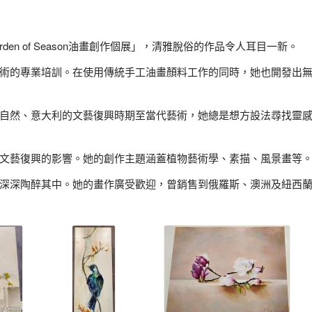
Garden of Season油畫創作個展」，清雅脫俗的作品令人耳目一新。
調色技術的專業培訓。在使用傳統手工油畫顏料工作的同時，她也開發出
蘭的大自然、意大利的文藝復興時期至當代藝術，她總是想方設法尋找靈
意大利文藝復興的影響。她的創作主題涵蓋植物藝術學、素描、風景畫等
作令人深深陶醉其中。她的畫作廣受歡迎，曾銷售到俄羅斯、澳洲及紐西