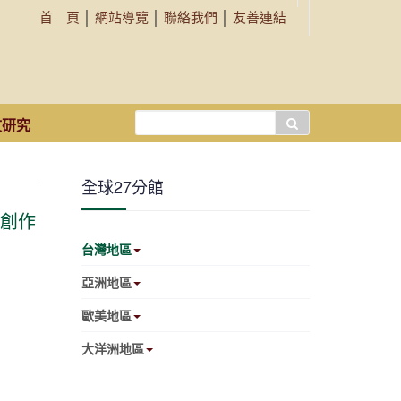
首 頁
│
網站導覽
│
聯絡我們
│
友善連結
搜
文研究
尋...
全球27分館
油畫創作
台灣地區
亞洲地區
歐美地區
大洋洲地區