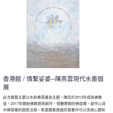
香港館 / 情繫娑婆─陳燕雲現代水墨個
展
此次展覽主要以水和佛菩薩為主題。陳氏於2013年成為佛教
徒，2017年開始佛教藝術創作，借鑒歷朝的佛造像，創作心目
中佛菩薩的慈悲法相。希望觀者透過欣賞畫作可以洗滌心靈和