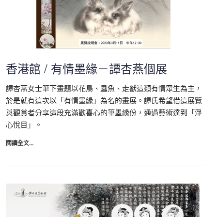
香港館 / 有情墨緣－譚杏燕個展
譚杏燕女士筆下畫題以花鳥、蟲魚、走獸這類有情眾生為主，
於是就有這次以「有情墨緣」為名的畫展。譚氏希望借這展覽
與觀賞者分享這段充滿歡喜心的筆墨緣份，通過藝術達到「淨
心悅目」。
閱讀全文...