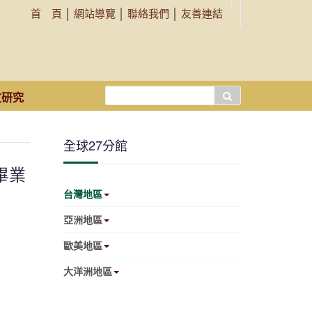
首 頁
│
網站導覽
│
聯絡我們
│
友善連結
搜
文研究
尋...
全球27分館
畢業
台灣地區
亞洲地區
歐美地區
大洋洲地區