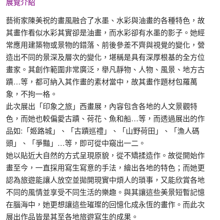
展覽介紹
藝術家陳美祝的畫風融合了水墨、水彩與油畫的各種特色，故
其畫作看似水彩其實卻是油畫，而水彩卻有水墨的影子。她經
常應用建築物或景物的錯落、前後參差不齊與視覺的變化，營
造出不同的景深及層次的變化，堪稱是具有深厚根基的全方位
畫家。其創作範圍非常廣泛，舉凡靜物、人物、風景、地方古
蹟…等，都可納入其作畫的素材當中，故其畫作題材包羅萬
象，不拘一格。
此次展出「印象之旅」西畫展，內容包含各地的人文景觀特
色，而她也較偏愛古蹟、荷花、魚和船…等，而透過展出的作
品如:「姬路城」、「古蹟巡禮」、「山野荷田」、「漁人碼
頭」、「爭豔」…等，即可從中窺出一二。
她以貼近大自然的方式呈現原貌，從不矯揉造作。故從開始作
畫至今，一直採用寫生寫意的手法，繪出各地的特色；而她更
認為旅遊能讓人放空並拋開現實中煩人的瑣事，又能欣賞各地
不同的風情並享受不同生活的樂趣。與其讓這些美景短暫記憶
在腦海中，她更想讓這些璀璨的回憶化成永恆的畫作。而此次
展出作品皆是其至各地旅遊寫生的成果。