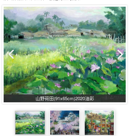
山野荷田(91x65cm)2020油彩​