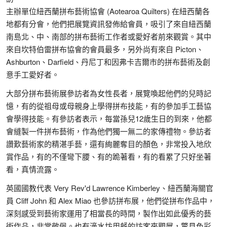
主辦單位紐西蘭拼布藝術協會 (Aotearoa Quilters) 在紐西蘭各
地都有分會，他們把展覽資訊發佈給會員，吸引了來自紐西蘭
南島北、中、南部的拼布藝術工作者或愛好者前來觀賞。其中
來自坎特伯雷拼布協會的會員最多，另外尚有來自 Picton、
Ashburton、Darfield、丹尼丁和因弗卡吉爾市的拼布藝術及創
意手工愛好者。
大部分拼布藝術展參訪者為女性長者，展覽喚起他們的兒時記
憶，有的從祖母或母親身上學得拼布技能，有的參加手工藝協
會學得技能。有參訪者表示，每當孫兒12歲生日的到來，他都
會縫製一件拼布藝術，作為他們獨一無二的家傳禮物。參訪者
讚歎藝術家的精湛手藝，還有絢麗奪目的顏色，非常投入地欣
賞作品，有的不僅彎下腰、有的跪著看，有的看累了只好坐著
看，真情流露。
英國國教代表 Very Rev'd Lawrence Kimberley、紐西蘭海關官
員 Cliff John 和 Alex Miao 也參訪拼布展，他們從拼布作品中，
深刻感受到藝術家運用了相當長的時間，製作出如此優秀的藝
術作品，非常敬佩。也有滴水坊用餐的訪客來觀展，驚見色彩