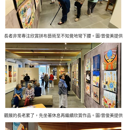
長者非常專注欣賞拼布藝術至不知覺地彎下腰。圖/曾俊美提供
觀展的長老累了，先坐著休息再繼續欣賞作品。圖/曾俊美提供