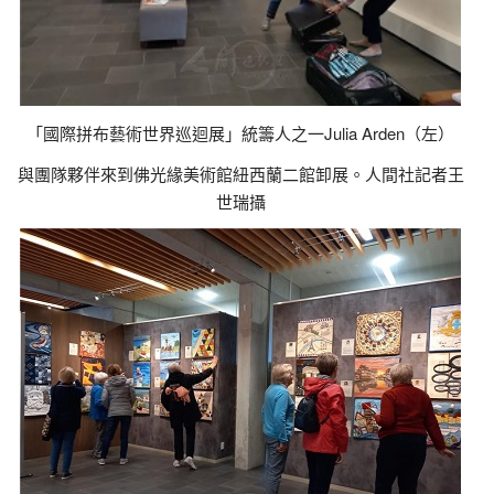
「國際拼布藝術世界巡迴展」統籌人之一Julia Arden（左）
與團隊夥伴來到佛光緣美術館紐西蘭二館卸展。人間社記者王
世瑞攝