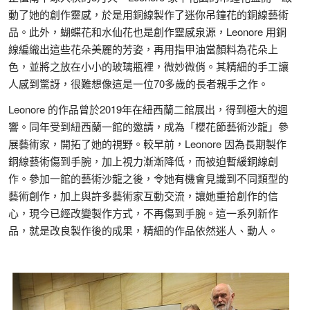
動了她的創作靈感，於是用銅線製作了迷你吊鐘花的銅線藝術
品。此外，蝴蝶花和水仙花也是創作靈感泉源，Leonore 用銅
線編織出這些花朵美麗的芳姿，再用指甲油當顏料為花朵上
色，並將之放在小小的玻璃瓶裡，微妙微俏。其精細的手工讓
人感到驚訝，很難想像這是一位70多歲的長者親手之作。
Leonore 的作品曾於2019年在紐西蘭二館展出，得到極大的迴
響。同年受到紐西蘭一館的邀請，成為「櫻花節藝術沙龍」參
展藝術家，開拓了她的視野。較早前，Leonore 因為長期製作
銅線藝術傷到手腕，加上視力漸漸降低，而被迫暫緩銅線創
作。參加一館的藝術沙龍之後，令她有機會見識到不同類型的
藝術創作，加上與許多藝術家互動交流，讓她重拾創作的信
心，現今已經改變製作方式，不再傷到手腕。這一系列新作
品，就是改良製作後的成果，精細的作品依然迷人、動人。