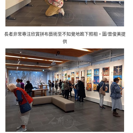
長者非常專注欣賞拼布藝術至不知覺地跪下照相。圖/曾俊美提
供