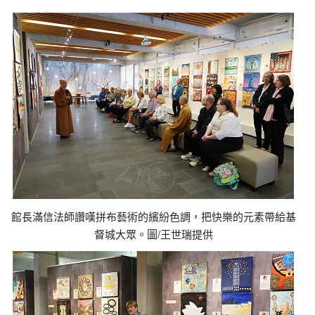
館長滿信法師讚嘆拼布藝術的繽紛色調，把快樂的元素帶給基
督城大眾。圖/王世瑞提供