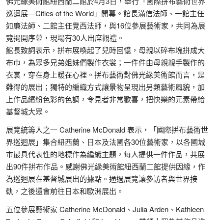
佛光緣美術館紐西蘭二館於4月3日，舉行「國際拼布藝術世界
巡迴展—Cities of the World」開幕。館長滿信法師、一館主任
如廉法師、二館主任覺西法師，與16位參展藝術家，共同為展
覽揭開序幕，現場有30人出席觀禮。
館長致詞表示，拼布展喚起了兒時回憶，母親以碎布塊拼成大
布巾，為眾多兄弟姐妹們製作衣裳；一件件由母親親手製作的
衣裳，穿在身上暖在心裡。拼布藝術對佛光緣美術館而言，是
難得的展出；獨特的編織方式讓景物呈現出另類藝術風貌，加
上作品繽紛色彩的色調，令見者非常歡喜，把快樂的元素帶給
基督城大眾。
展覽統籌人之一 Catherine McDonald 表示，「國際拼布藝術世
界巡迴展」集合紐西蘭、日本及法國各30位藝術家，以各國城
市最具代表性的地標作為編織主題，每人提供一件作品，共展
出90件拼布作品。感謝佛光緣美術館紐西蘭二館提供因緣，作
為巡迴展在基督城展出的據點。通過展覽讓參訪者與世界接
軌，之後還會前往日本和歐洲展出。
五位參展藝術家 Catherine McDonald、Julia Arden、Kathleen