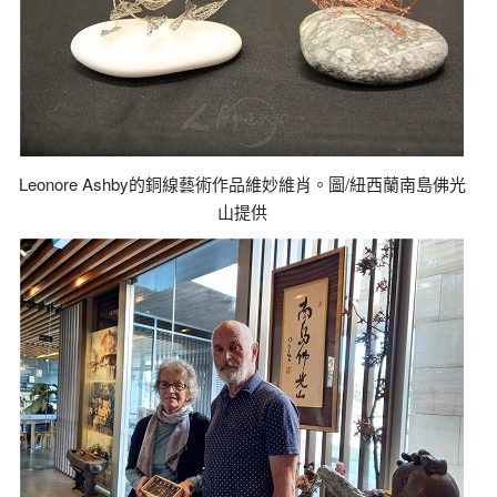
Leonore Ashby的銅線藝術作品維妙維肖。圖/紐西蘭南島佛光
山提供