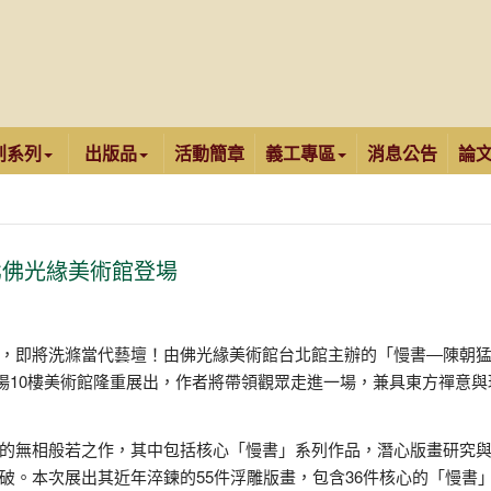
創系列
出版品
活動簡章
義工專區
消息公告
論
北佛光緣美術館登場
，即將洗滌當代藝壇！由佛光緣美術館台北館主辦的「慢書―陳朝
道場10樓美術館隆重展出，作者將帶領觀眾走進一場，兼具東方禪意與
的無相般若之作，其中包括核心「慢書」系列作品，潛心版畫研究
破。本次展出其近年淬鍊的55件浮雕版畫，包含36件核心的「慢書