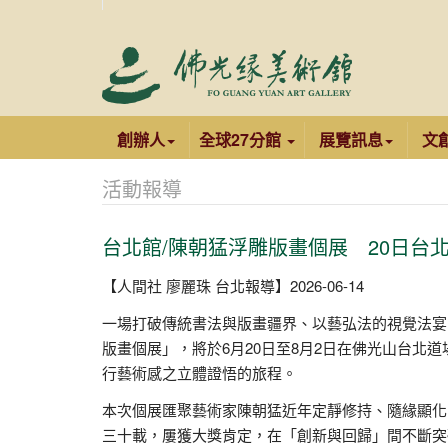
創辦人
全球27分館
展覽訊息
文
活動報導
台北館/陳朝猛浮雕版畫個展 20日台
【人間社 廖麗珠 台北報導】2026-06-14
一場打破傳統書法與版畫疆界、以藝弘法的視覺法宴
版畫個展」，將於6月20日至8月2日在佛光山台北
行藝術感之立體證悟的旅程。
本次個展匯聚藝術家陳朝猛近年定靜修持、隨緣顯化
三十載，屢獲大獎肯定，在「創新與回歸」間不斷突