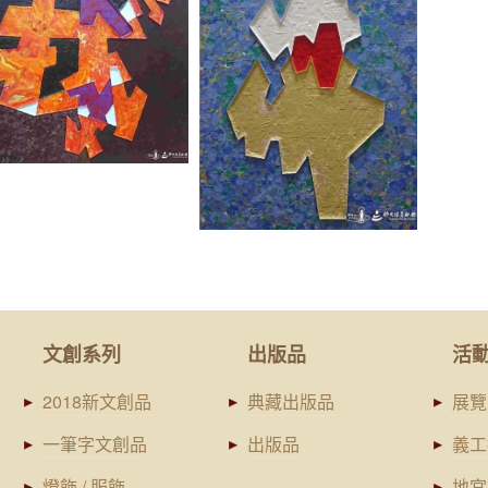
文創系列
出版品
活
2018新文創品
典藏出版品
展覽
一筆字文創品
出版品
義工
燈飾 / 服飾
地宮