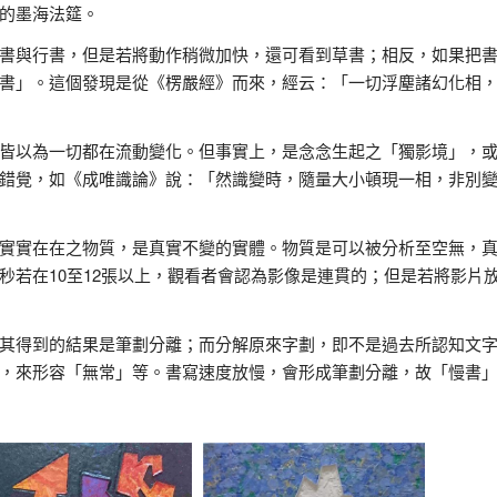
的墨海法筵。
書與行書，但是若將動作稍微加快，還可看到草書；相反，如果把
書」。這個發現是從《楞嚴經》而來，經云：「一切浮塵諸幻化相
皆以為一切都在流動變化。但事實上，是念念生起之「獨影境」，
錯覺，如《成唯識論》說：「然識變時，隨量大小頓現一相，非別
實實在在之物質，是真實不變的實體。物質是可以被分析至空無，
秒若在10至12張以上，觀看者會認為影像是連貫的；但是若將影片
其得到的結果是筆劃分離；而分解原來字劃，即不是過去所認知文
，來形容「無常」等。書寫速度放慢，會形成筆劃分離，故「慢書