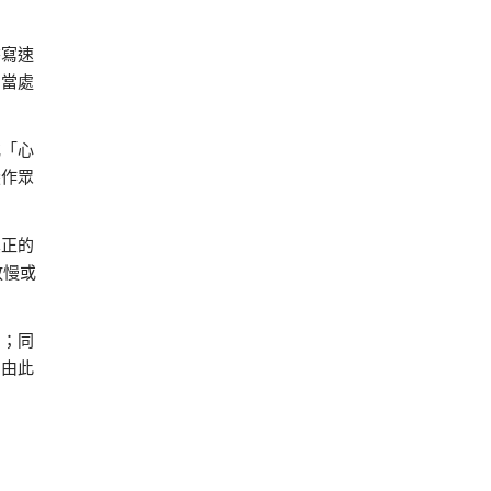
書寫速
，當處
或「心
變作眾
真正的
放慢或
字；同
」由此