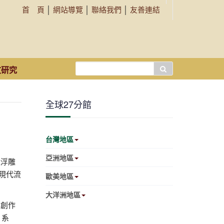
首 頁
│
網站導覽
│
聯絡我們
│
友善連結
搜
文研究
尋...
全球27分館
台灣地區
亞洲地區
猛浮雕
現代流
歐美地區
大洋洲地區
與創作
」系