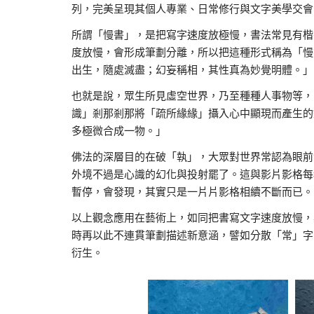
列，完美呈現其個人專業、日常修行與文字美學交會
所謂「慢書」，是把寫字速度放極慢，書法常見有楷
度放慢，會形成筆劃分離，所以把這種形式稱為「慢
出生，隨處滅盡；幻妄稱相，其性真為妙覺明體。」
也就是說，眾生所見虛空世界，乃至種種人事物等，
識」剎那剎那將「疏所緣緣」攝入心中顯現而產生的
多極微合成一物。」
佛法的深層目的在破「執」，大眾對世界常認為眼前
外境不過是心識的幻化與投射罷了。這與影片影格每
暫停，會發現，其實只是一片片影格相續不斷而已。
以上觀念應用在藝術上，如同把書寫文字速度放慢，
時再以此不連貫筆劃描述新意涵，譬如分散「常」字
衍生。